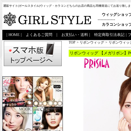
通販サイト(ガールスタイル)ウィッグ・カラコンどちらのお店の商品も同梱発送にてお送り致しま
ウィッグショッ
------------
カラコンショッ
|
HOME
|
よくあるご質問
|
お支払い・送料
|
特定商取引法表記
|
TOP
>
リボンウィッグ
>
リボンウィッグ
リボンウィッグ 【メガリボン】PG