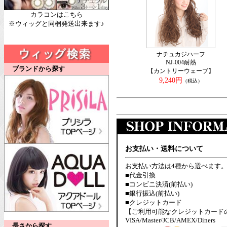
カラコンはこちら
※ウィッグと同梱発送出来ます♪
ナチュカジハーフ
NJ-004耐熱
ブランドから探す
【カントリーウェーブ】
9,240円
（税込）
お支払い・送料について
お支払い方法は4種から選べます
■代金引換
■コンビニ決済(前払い)
■銀行振込(前払い)
■クレジットカード
【ご利用可能なクレジットカード
VISA/Master/JCB/AMEX/Diners
長さから探す