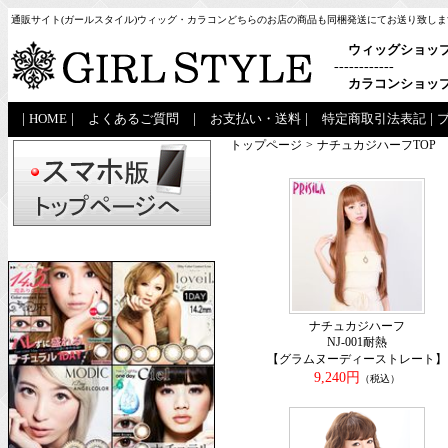
通販サイト(ガールスタイル)ウィッグ・カラコンどちらのお店の商品も同梱発送にてお送り致しま
ウィッグショッ
------------
カラコンショッ
|
HOME
|
よくあるご質問
|
お支払い・送料
|
特定商取引法表記
|
トップページ
>
ナチュカジハーフTOP
ナチュカジハーフ
NJ-001耐熱
【グラムヌーディーストレート】
9,240円
（税込）