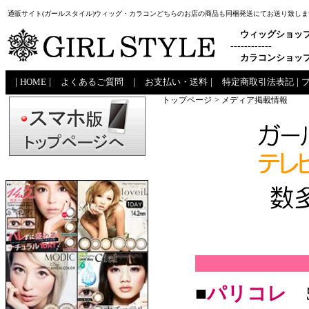
通販サイト(ガールスタイル)ウィッグ・カラコンどちらのお店の商品も同梱発送にてお送り致しま
ウィッグショッ
------------
カラコンショッ
|
HOME
|
よくあるご質問
|
お支払い・送料
|
特定商取引法表記
|
トップページ
> メディア掲載情報
■
パリコレ