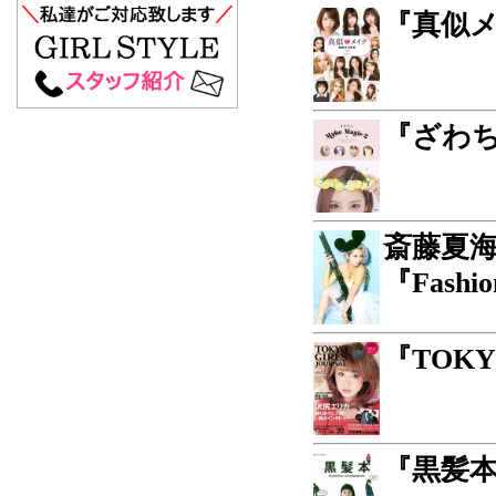
『真似メイ
『ざわちん
斎藤夏
『Fashio
『TOKY
『黒髪