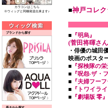
カラコンはこちら
■
神戸コレク
※ウィッグと同梱発送出来ます♪
ブランドから探す
■
『明烏』
(菅田将暉さ
・俳優の城田
映画のポスター
■
『探検隊の栄
■
『呪怨-ザ・
■
『夫婦フーフ
■
『トワイライ
■
『劇場版 零』
長さから探す