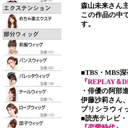
森山未来さん
この作品の中
す。
■TBS・MBS
『REPLAY＆D
・俳優の阿部
伊藤沙莉さん
プリシラウィ
■読売テレビ
『恋愛時代』