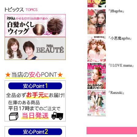
『姉ageha』
『小悪魔ageha』
『I LOVE mama』
『Ranzuki』