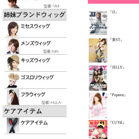
『JJ』
『美ST』
『JELLY』
『Popteen』
『CUTiE』