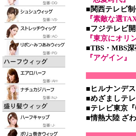
■関西テレビ
『素敵な選TAX
■フジテレビ開
『東京にオリ
■TBS・MBS
『アゲイン』
■ヒルナンデス
■めざましテ
■テレビ東京
■情熱大陸 