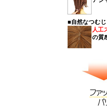
■自然なつむじ
人工
の質