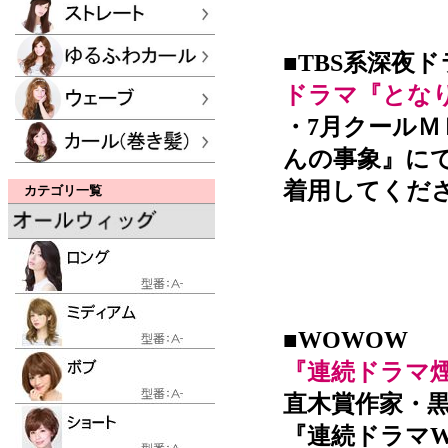
■TBS系深夜
ドラマ『とな
・7月クール
んの事象』に
着用してくだ
カテゴリ一覧
■WOWOW
『連続ドラマ煙霞-
直木賞作家・
『連続ドラマW煙