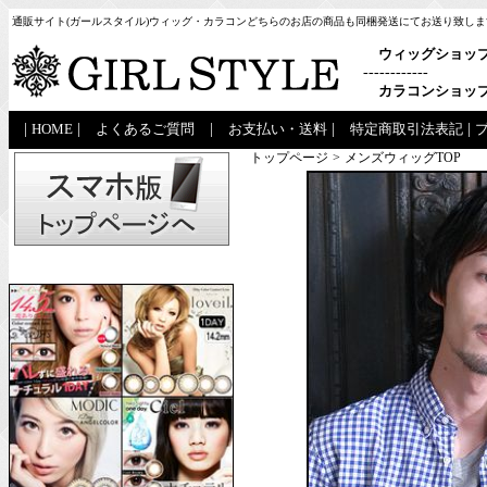
通販サイト(ガールスタイル)ウィッグ・カラコンどちらのお店の商品も同梱発送にてお送り致しま
ウィッグショッ
------------
カラコンショッ
|
HOME
|
よくあるご質問
|
お支払い・送料
|
特定商取引法表記
|
トップページ
>
メンズウィッグTOP