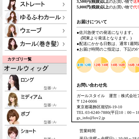
3,500円(税抜)以上
のお買い物で
送
5,000円(税抜)以上
のお買い物で
代
お届けについて
●佐川急便での発送になります。
(関東より発送となります。)
●配送にかかる日数は、通常1週
●お届け時間のご指定は、下記の
カテゴリ一覧
お問い合わせ先
ガールスタイル 運営：株式会社
〒124-0006
東京都葛飾区堀切6-19-10
TEL:03-6240-7880(平日10：00～1
gs_info@lov2.jp
営業時間
平日(月曜～金曜日)：10:00～18: