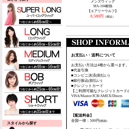
メンズウィッグ
MA-104耐熱
【エアリーウルフ】
8,580円
（税込）
お支払い・送料について
お支払い方法は4種から選べます
■代金引換
■コンビニ決済(前払い)
■銀行振込(前払い)
■クレジットカード
【ご利用可能なクレジットカード
VISA/Master/JCB/AMEX/Diners
【配送料金】
全国一律：500円
(税抜)
スタイルから探す