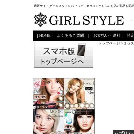
通販サイト(ガールスタイル)ウィッグ・カラコンどちらのお店の商品も同
--
|
HOME
|
よくあるご質問
|
お支払い・送料
|
特
トップページ
>ミセス
～プリシ