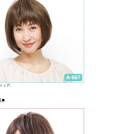
ィッグ。
覧■