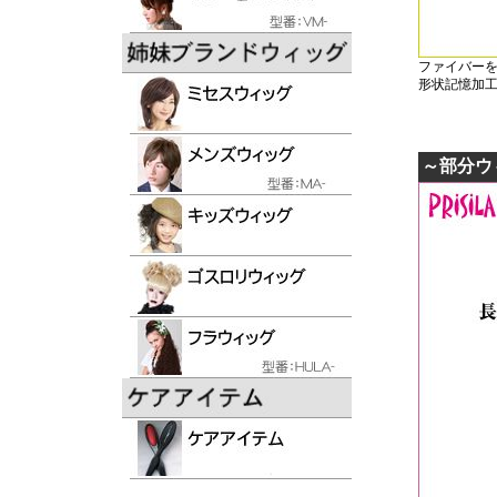
ファイバー
形状記憶加
～部分ウ