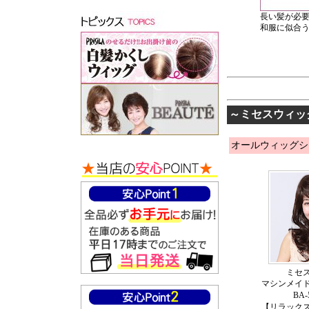
長い髪が必要
和服に似合
～ミセスウィッ
オールウィッグシ
ミセス
マシンメイ
BA
【リラック