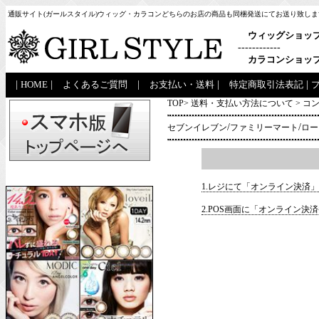
通販サイト(ガールスタイル)ウィッグ・カラコンどちらのお店の商品も同梱発送にてお送り致しま
ウィッグショッ
------------
カラコンショッ
|
HOME
|
よくあるご質問
|
お支払い・送料
|
特定商取引法表記
|
TOP
>
送料・支払い方法について
>
コ
/
/
セブンイレブン
ファミリーマート
ロー
1.レジにて「オンライン決済
2.POS画面に「オンライン決