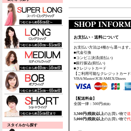
お支払い・送料について
お支払い方法は4種から選べます
■代金引換
■コンビニ決済(前払い)
■銀行振込(前払い)
■クレジットカード
【ご利用可能なクレジットカード
VISA/Master/JCB/AMEX/Diners
【配送料金】
全国一律：500円
(税抜)
3,500円(税抜)以上
のお買い物で
送
5,000円(税抜)以上
のお買い物で
代
スタイルから探す