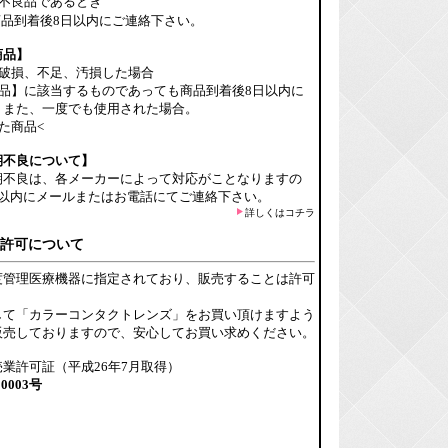
不良品であるとき
品到着後8日以内にご連絡下さい。
商品】
り破損、不足、汚損した場合
品】に該当するものであっても商品到着後8日以内に
。また、一度でも使用された場合。
た商品<
期不良について】
期不良は、各メーカーによって対応がことなりますの
日以内にメールまたはお電話にてご連絡下さい。
詳しくはコチラ
許可について
度管理医療機器に指定されており、販売することは許可
して「カラーコンタクトレンズ」をお買い頂けますよう
販売しておりますので、安心してお買い求めください。
業許可証（平成26年7月取得）
00003号