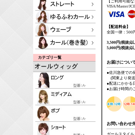
【ご利用可能な
VISA/Master/JC
【配送料金】
全国一律：500
3,500円(税抜)
5,000円(税抜)
カテゴリ一覧
お届けについ
●佐川急便での
(関東より発送
●配送にかかる
●お届け時間の
お問い合わせ
ガールスタイル