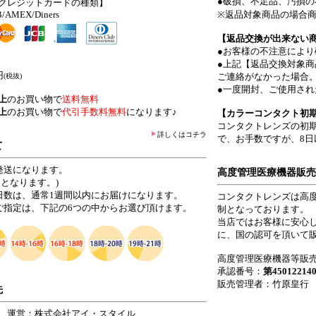
●破損、不足品、汚損の
クレジットカードの種類】
B/AMEX/Diners
※返品対象商品の場合商
【返品交換が出来ない
●お客様の不注意によ
●上記【返品交換対象商
円
ご連絡がなかった場合
(税抜)
●一度開封、ご使用され
以上
のお買い物で
送料無料
以上
のお買い物で
代引手数料無料
になります♪
【カラーコンタクト初
コンタクトレンズの初
詳しくはコチラ
で、お手数ですが、8
て
発送になります。
高度管理医療機器販売
となります。)
日数は、通常1週間以内にお届けになります。
コンタクトレンズは高
ご指定は、下記の6つの中からお選び頂けます。
制となっております。
当店ではお客様に安心
に、国の認可を頂いて
高度管理医療機器等販売
承認番号：
第45012214
販売管理者：竹原皇行
先
 運営：株式会社アイ・スタイル