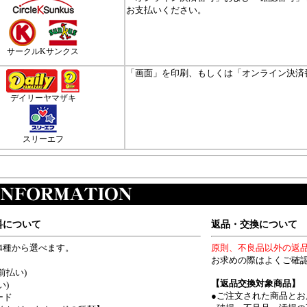
お支払いください。
サークルKサンクス
「画面」を印刷、もしくは「オンライン決済
デイリーヤマザキ
スリーエフ
料について
返品・交換について
4種から選べます。
原則、不良品以外の返
お求めの際はよくご確
前払い)
【返品交換対象商品】
い)
●ご注文された商品とお
ード