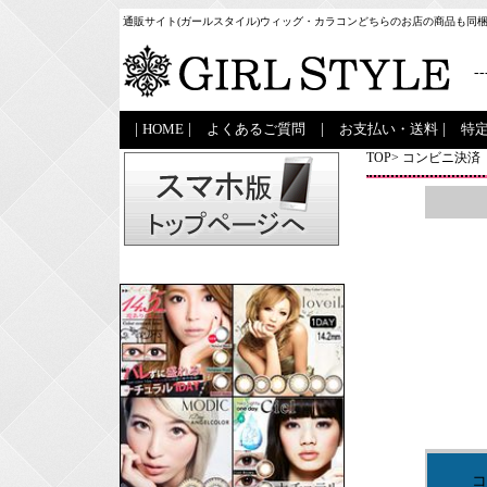
通販サイト(ガールスタイル)ウィッグ・カラコンどちらのお店の商品も同
--
|
HOME
|
よくあるご質問
|
お支払い・送料
|
特
TOP
> コンビニ決済
コ