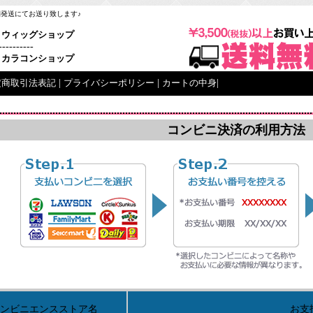
梱発送にてお送り致します♪
ウィッグショップ
----------
カラコンショップ
定商取引法表記
|
プライバシーポリシー
|
カートの中身
|
コンビニ決済の利用方法
ンビニエンスストア名
お支