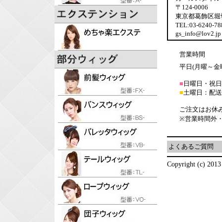
〒124-0006
東京都葛飾区堀切6
TEL:03-6240-
gs_info@lov2.jp
営業時間
平日(月曜～金曜日
■
日曜日・祝日
■
土曜日：配送
ご注文はお休
※営業時間外
よくあるご質問
Copyright (c) 2013 