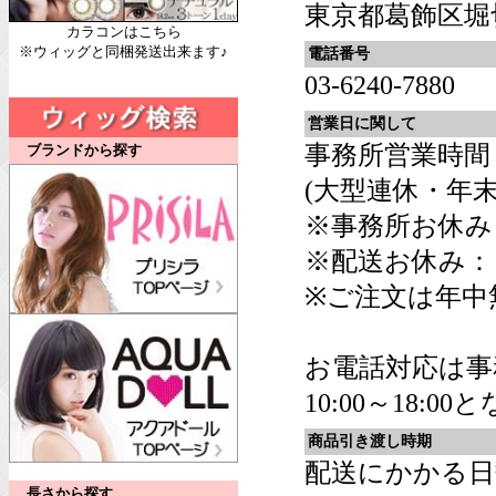
東京都葛飾区堀切6
カラコンはこちら
※ウィッグと同梱発送出来ます♪
電話番号
03-6240-7880
営業日に関して
事務所営業時間：平
ブランドから探す
(大型連休・年
※事務所お休み
※配送お休み：
※ご注文は年中
お電話対応は事
10:00～18:0
商品引き渡し時期
配送にかかる日
長さから探す