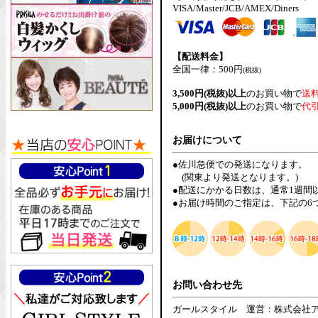
VISA/Master/JCB/AMEX/Diners
【配送料金】
全国一律：500円
(税抜)
3,500円(税抜)以上
のお買い物で
送
5,000円(税抜)以上
のお買い物で
代
お届けについて
●佐川急便での発送になります。
(関東より発送となります。)
●配送にかかる日数は、通常1週間
●お届け時間のご指定は、下記の6
お問い合わせ先
ガールスタイル 運営：株式会社