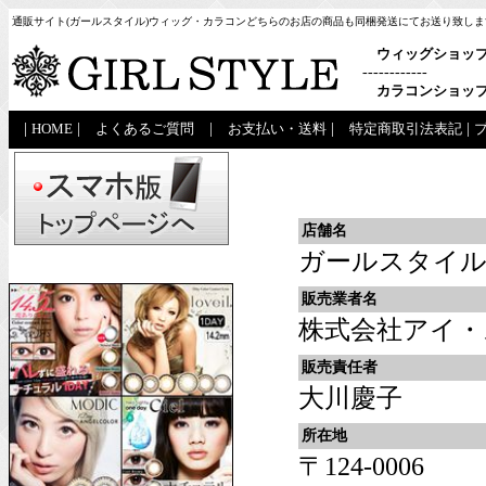
通販サイト(ガールスタイル)ウィッグ・カラコンどちらのお店の商品も同梱発送にてお送り致しま
ウィッグショッ
------------
カラコンショッ
|
HOME
|
よくあるご質問
|
お支払い・送料
|
特定商取引法表記
|
店舗名
ガールスタイ
販売業者名
株式会社アイ・
販売責任者
大川慶子
所在地
〒124-0006