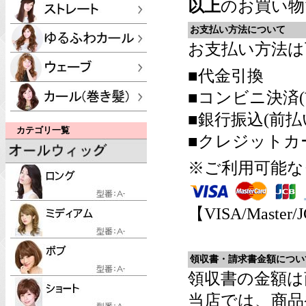
以上
のお買い物
お支払い方法について
お支払い方法は
■代金引換
■コンビニ決済(
■銀行振込(前払
カテゴリ一覧
■クレジットカ
※ご利用可能な
【VISA/Master/
領収書・請求書金額につい
領収書の金額は
当店では、商品