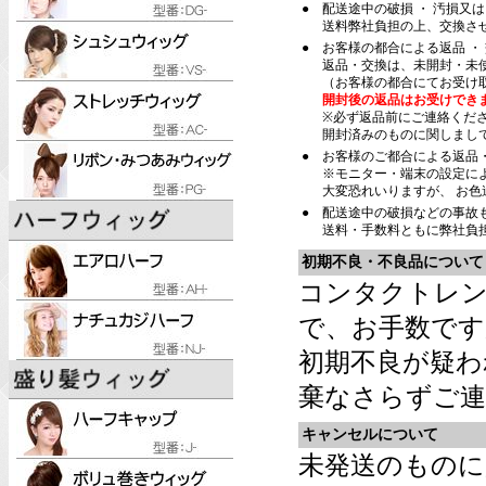
●
配送途中の破損 ・ 汚損又
送料弊社負担の上、交換さ
●
お客様の都合による返品 ・
返品・交換は、未開封・未
（お客様の都合にてお受け
開封後の返品はお受けでき
※必ず返品前にご連絡くだ
開封済みのものに関しまし
●
お客様のご都合による返品
※モニター・端末の設定に
大変恐れいりますが、 お
●
配送途中の破損などの事故
送料・手数料ともに弊社負
初期不良・不良品について
コンタクトレン
で、お手数です
初期不良が疑わ
棄なさらずご連
キャンセルについて
未発送のものに