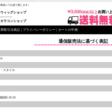
梱発送にてお送り致します♪
ウィッグショップ
----------
カラコンショップ
定商取引法表記
|
プライバシーポリシー
|
カートの中身
|
通信販売法に基づく表記
ル
名
・スタイル
者
6-19-10