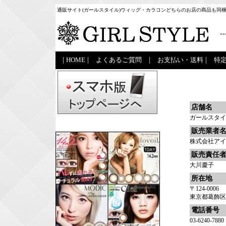
通販サイト(ガールスタイル)ウィッグ・カラコンどちらのお店の商品も同
--
|
HOME
|
よくあるご質問
|
お支払い・送料
|
特
店舗名
ガールスタイ
販売業者
株式会社アイ
販売責任
大川慶子
所在地
〒124-0006
東京都葛飾区堀切
電話番号
03-6240-7880