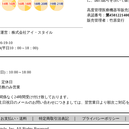
に、国の認可を頂いて販
高度管理医療機器等販売
承認番号：
第450122140
販売管理者：竹原皇行
 運営：株式会社アイ・スタイル
19-10
880(平日10：00～18：00)
：10:00～18:00
：定休日
業務のみ営業
関係なく24時間受け付け致しております。
土日祝日のメールのお問い合わせにつきましては、翌営業日より順次ご対応
｜
お支払い・送料
｜
特定商取引法表記
｜
プライバシーポリシー
｜
tyle, Inc. All Rights Reserved.