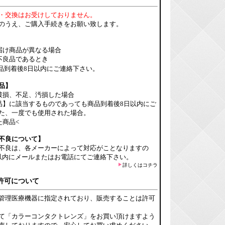
・交換はお受けしておりません。
のうえ、ご購入手続きをお願い致します。
届け商品が異なる場合
不良品であるとき
品到着後8日以内にご連絡下さい。
品】
破損、不足、汚損した場合
品】に該当するものであっても商品到着後8日以内にご
た、一度でも使用された場合。
た商品<
不良について】
不良は、各メーカーによって対応がことなりますの
以内にメールまたはお電話にてご連絡下さい。
詳しくはコチラ
許可について
管理医療機器に指定されており、販売することは許可
て「カラーコンタクトレンズ」をお買い頂けますよう