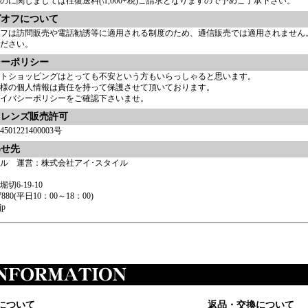
のに関しましては往復送料(\1,000+税)ご請求となりますので予めご了承下さい。
グオフについて
フは訪問販売や電話勧誘等に適用される制度のため、通信販売では適用されません
ださい。
シーポリシー
トショッピングはとっても不安という方もいらっしゃると思います。
様の個人情報は責任を持って保護させて頂いております。
イバシーポリシー
をご確認下さいませ。
トレンズ販売許可
01221400003号
わせ先
ル 運営：株式会社アイ･スタイル
6-19-10
0-7880(平日10：00～18：00)
jp
について
返品・交換について