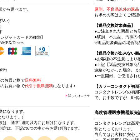
種から選べます。
原則、不良品以外の返品
お求めの際はよくご確認
払い)
【返品交換対象商品】
)
●ご注文された商品とお
ド
●破損、不足品、汚損の
クレジットカードの種類】
/AMEX/Diners
※返品対象商品の場合商
【返品交換が出来ない商
●お客様の不注意により
●上記【返品交換対象商
連絡がなかった場合。ま
(税抜)
●一度開封、ご使用され
上
のお買い物で
送料無料
上
のお買い物で
代引手数料無料
になります♪
【カラーコンタクト初期
コンタクトレンズの初期
詳しくはコチラ
で、お手数ですが、8日
送になります。
高度管理医療機器販売
なります。)
数は、通常1週間以内にお届けになります。
コンタクトレンズは高度
指定は、下記の6つの中からお選び頂けます。
制となっております。
当店ではお客様に安心し