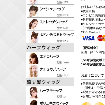
お支払い方法は4
■代金引換
■コンビニ決済(前
■銀行振込(前払い
■クレジットカー
【ご利用可能な
VISA/Master/JCB
【配送料金】
全国一律：500円
3,500円(税抜)以
5,000円(税抜)以
お届けについて
●佐川急便での発
(関東より発送と
●配送にかかる日
●お届け時間のご