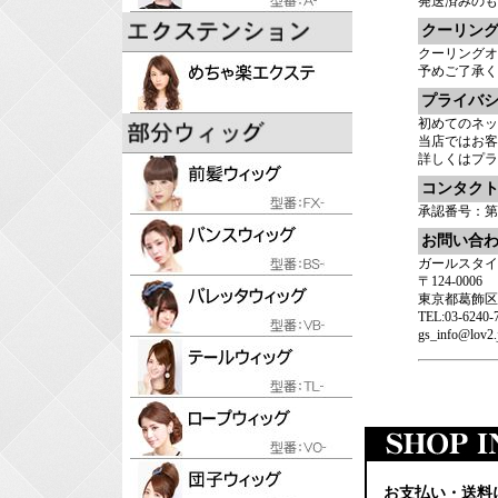
発送済みのも
クーリン
クーリングオ
予めご了承く
プライバ
初めてのネッ
当店ではお客
詳しくは
プラ
コンタク
承認番号：第45
お問い合
ガールスタイ
〒124-0006
東京都葛飾区堀切
TEL:03-624
gs_info@lov2.
お支払い・送料