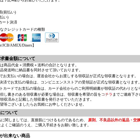
は下記4種からお選びいただけます。
(前払い)
払い)
カート決済
なクレジットカードの種類
r/JCB/AMEX/Diners】
請求書金額について
は商品代金＋消費税＋送料の合計となります。
品発送時に納品書を同封させて頂いております。
でお支払いの場合は、運送会社からお渡しする領収証が正式な領収書となります。
決済でお支払の場合は、コンビニエンスストアの受領証が正式な領収書となります
トカードでお支払の場合は、カード会社からのご利用明細書が領収証の代わりとな
但し書きのある領収書が必要な場合は、領収書を希望の旨を
コチラ
までご連絡下さ
領収済みと記載した領収書を発行させていただきます。
望等ございましたらお気軽にお申しくださいませ。
換について
品に関しましては、直接肌につけるものであるため、
原則、不良品以外の返品・交
はよくご確認のうえ、ご購入手続きをお願い致します。
が出来ない商品