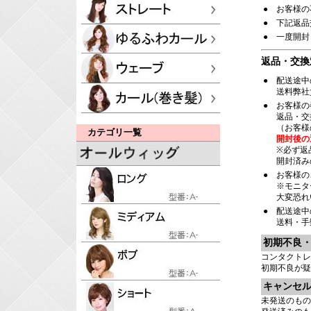
●
お客様の
●
下記返品
●
一度開封
返品・交換
●
配送途中
送料弊社
●
お客様の
返品・交
（お客様
カテゴリ一覧
開封後の
※必ず返
開封済み
●
お客様の
※モニタ
大変恐れ
●
配送途中
送料・手
初期不良
コンタクトレ
初期不良が疑
キャンセ
未発送のもの