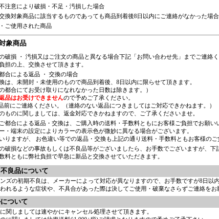
不注意により破損・不足・汚損した場合
交換対象商品に該当するものであっても商品到着後8日以内にご連絡がなかった場
・ご使用された商品
対象商品
の破損 ・ 汚損又はご注文の商品と異なる場合下記「お問い合わせ先」までご連絡
負担の上、交換させて頂きます。
都合による返品 ・ 交換の場合
換は、未開封・未使用のもので商品到着後、8日以内に限らせて頂きます。
の都合にてお受け取りになれなかった日数は除きます。）
返品はお受けできません
ので予めご了承ください。
品前にご連絡ください。（連絡のない返品につきましてはご対応できかねます。）
のものに関しましては、返金対応できかねますので、ご了承くださいませ。
ご都合による返品・交換は、ご購入時の送料・手数料ともにお客様ご負担でお願い
ー・端末の設定によりカラーの表示色が微妙に異なる場合がございます。
いりますが、 お色違い等での返品・交換も上記の通り送料・手数料ともお客様のご
の破損などの事故もしくは不良品等がございましたら、お手数でございますが、下
数料ともに弊社負担で早急に新品と交換させていただきます。
・不良品について
ンズの初期不良は、メーカーによって対応が異なりますので、お手数ですが8日以
われるような症状や、不具合があった際は決してご使用・破棄なさらずご連絡をお
ルについて
に関しましては速やかにキャンセル処理させて頂きます。