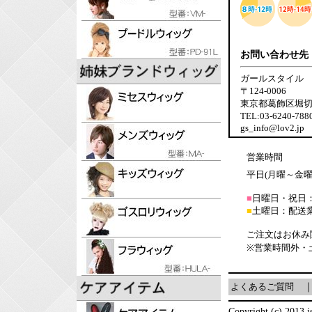
お問い合わせ先
ガールスタイル
〒124-0006
東京都葛飾区堀切6-
TEL:03-6240-7
gs_info@lov2.jp
営業時間
平日(月曜～金曜日)
■
日曜日・祝日
■
土曜日：配送
ご注文はお休み
※営業時間外・
よくあるご質問
Copyright (c) 2013 is