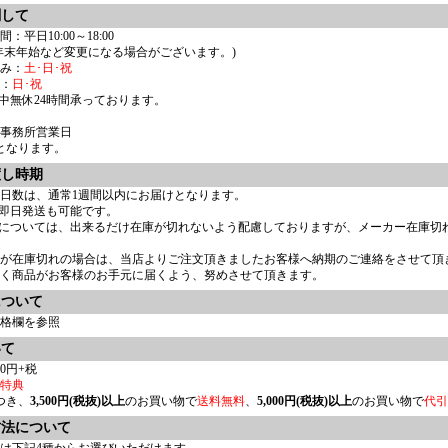
関して
平日10:00～18:00
年末年始など変更になる場合がございます。)
み：
土･日･祝
：
日･祝
中無休24時間承っております。
事務所営業日
:00となります。
渡し時期
日数は、通常1週間以内にお届けとなります。
即日発送も可能です。
については、出来るだけ在庫が切れないよう配慮しておりますが、メーカー在庫切
品が在庫切れの場合は、当店よりご注文頂きましたお客様へ納期のご連絡をさせて頂
く商品がお客様のお手元に届くよう、努めさせて頂きます。
について
格欄を参照
いて
0円+税
特典
つき、
3,500円(税抜)以上
のお買い物で
送料無料
、
5,000円(税抜)以上
のお買い物で
代引
方法について