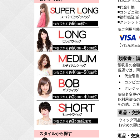
お支払い方法
■代金引換
■コンビニ決済
■銀行振込(前
■クレジット
※ご利用可能
【VISA/Maste
領収書・
領収書の金額
当店では、商
●
代金引換
●
コンビニ
●
クレジッ
※宛名変更や
各利用決済の
その他、ご希
返品・交
ウィッグ商
お求めの際
スタイルから探す
返品・交換