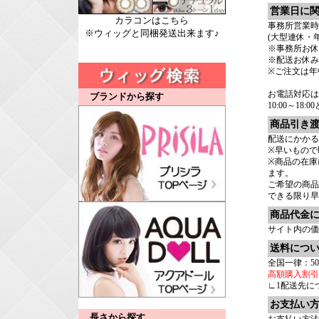
営業日に
カラコンはこちら
事務所営業時間：
※ウィッグと同梱発送出来ます♪
(大型連休・
※事務所お休
※配送お休み
※ご注文は年
お電話対応は
ブランドから探す
10:00～18
商品引き
配送にかかる
※早いもので
※商品の在庫
ます。
ご希望の商
できる限り早
商品代金
サイト内の価
送料につ
全国一律：50
高額購入割引
∟1配送先に
お支払い
長さから探す