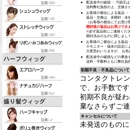
●
配送途中の破損 ・ 汚損又
送料弊社負担の上、交換さ
●
お客様の都合による返品 ・
返品・交換は、未開封・未
（お客様の都合にてお受け
開封後の返品はお受けでき
※必ず返品前にご連絡くだ
開封済みのものに関しまし
●
お客様のご都合による返品
※モニター・端末の設定に
大変恐れいりますが、 お
●
配送途中の破損などの事故
送料・手数料ともに弊社負
初期不良・不良品について
コンタクトレン
で、お手数です
初期不良が疑わ
棄なさらずご連
キャンセルについて
未発送のものに