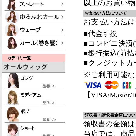
以上
のお買い物
お支払い方法について
お支払い方法は
■代金引換
■コンビニ決済(
■銀行振込(前払
カテゴリ一覧
■クレジットカ
※ご利用可能な
【VISA/Master/
領収書・請求書金額につい
領収書の金額は
当店では、商品