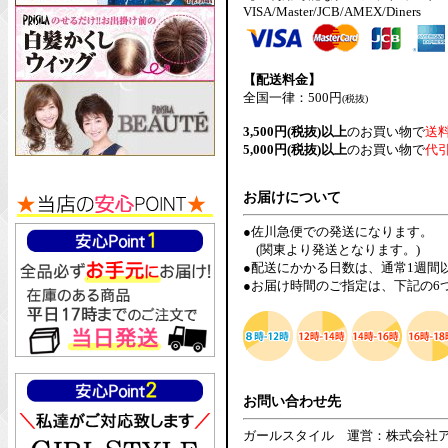
VISA/Master/JCB/AMEX/Diners
【配送料金】
全国一律：500円
(税抜)
3,500円(税抜)以上
のお買い物で
送
5,000円(税抜)以上
のお買い物で
代
お届けについて
●佐川急便での発送になります。
(関東より発送となります。)
●配送にかかる日数は、通常1週間
●お届け時間のご指定は、下記の6
お問い合わせ先
ガールスタイル 運営：株式会社