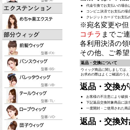
●
代金引換でお支払いの場合
●
コンビニ決済でお支払の場
●
クレジットカードでお支払
※宛名変更や但
コチラ
までご連
各利用決済の領
その他、ご希望
返品・交換について
ウィッグ商品に関しましては、
お求めの際はよくご確認のうえ
返品・交換が
●
お客様の不注意により破損
●
下記返品交換対象商品に該
●
一度開封・ご使用された商
返品・交換対