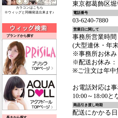
東京都葛飾区堀切6
カラコンはこちら
※ウィッグと同梱発送出来ます♪
電話番号
03-6240-7880
営業日に関して
事務所営業時間：平
ブランドから探す
(大型連休・年
※事務所お休み
※配送お休み：
※ご注文は年中
お電話対応は事
10:00～18:0
商品引き渡し時期
配送にかかる日
長さから探す