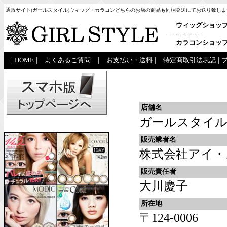
通販サイト(ガールスタイル)ウィッグ・カラコンどちらのお店の商品も同梱発送にてお送り致しま
ウィッグショッ
------------
カラコンショッ
|
HOME
|
よくあるご質問
|
お支払い・送料
|
特定商取引法表記
|
店舗名
ガールスタイ
販売業者名
株式会社アイ・
販売責任者
大川慶子
所在地
〒124-0006