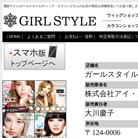
通販サイト(ガールスタイル)ウィッグ・カラコンどちらのお店の商品も同梱発送にてお送り致しま
ウィッグショッ
------------
カラコンショッ
|
HOME
|
よくあるご質問
|
お支払い・送料
|
特定商取引法表記
|
店舗名
ガールスタイ
販売業者名
株式会社アイ・
販売責任者
大川慶子
所在地
〒124-0006