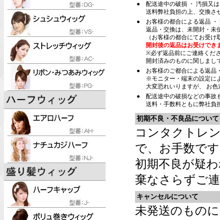
●
配送途中の破損 ・ 汚損又
送料弊社負担の上、交換さ
●
お客様の都合による返品 ・
返品・交換は、未開封・未
（お客様の都合にてお受け
開封後の返品はお受けでき
※必ず返品前にご連絡くだ
開封済みのものに関しまし
●
お客様のご都合による返品
※モニター・端末の設定に
大変恐れいりますが、 お
●
配送途中の破損などの事故
送料・手数料ともに弊社負
初期不良・不良品について
コンタクトレン
で、お手数です
初期不良が疑わ
棄なさらずご連
キャンセルについて
未発送のものに