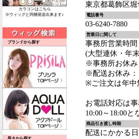
東京都葛飾区堀切6
カラコンはこちら
※ウィッグと同梱発送出来ます♪
電話番号
03-6240-7880
営業日に関して
事務所営業時間：平
ブランドから探す
(大型連休・年
※事務所お休み
※配送お休み：
※ご注文は年中
お電話対応は事
10:00～18:0
商品引き渡し時期
配送にかかる日
長さから探す