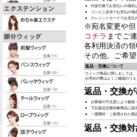
●
代金引換でお支払いの場合
●
コンビニ決済でお支払の場
●
クレジットカードでお支払
※宛名変更や但
コチラ
までご連
各利用決済の領
その他、ご希望
返品・交換について
ウィッグ商品に関しましては、
お求めの際はよくご確認のうえ
返品・交換が
●
お客様の不注意により破損
●
下記返品交換対象商品に該
●
一度開封・ご使用された商
返品・交換対