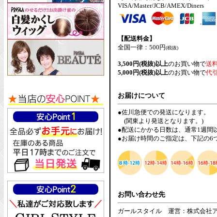
VISA/Master/JCB/AMEX/Diners
【配送料金】
全国一律：500円
(税抜)
3,500円(税抜)以上
のお買い物で
送
5,000円(税抜)以上
のお買い物で
代
お届けについて
●佐川急便での発送になります。
(関東より発送となります。)
●配送にかかる日数は、通常1週間
●お届け時間のご指定は、下記の6
お問い合わせ先
ガールスタイル 運営：株式会社