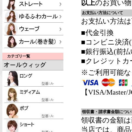
以上
のお買い物
お支払い方法について
お支払い方法は
■代金引換
■コンビニ決済(
■銀行振込(前払
カテゴリ一覧
■クレジットカ
※ご利用可能な
【VISA/Master/
領収書・請求書金額につい
領収書の金額は
当店では、商品