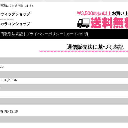
梱発送にてお送り致します♪
ウィッグショップ
----------
カラコンショップ
定商取引法表記
|
プライバシーポリシー
|
カートの中身
|
通信販売法に基づく表記
ル
名
・スタイル
者
6-19-10