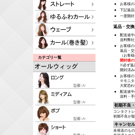
●
お客様の
●
下記返品
●
一度開封
返品・交換
●
配送途中
送料弊社
●
お客様の
返品・交
（お客様
カテゴリ一覧
開封後の
※必ず返
開封済み
●
お客様の
※モニタ
大変恐れ
●
配送途中
送料・手
初期不良
コンタクトレ
初期不良が疑
キャンセ
未発送のもの