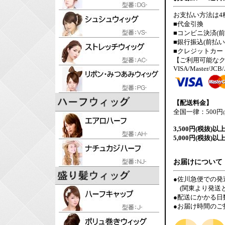
お支払い方法は4
■代金引換
■コンビニ決済(前
■銀行振込(前払い
■クレジットカー
【ご利用可能な
VISA/Master/JCB
【配送料金】
全国一律：500円
3,500円(税抜)以
5,000円(税抜)以
お届けについて
●佐川急便での発
(関東より発送と
●配送にかかる日
●お届け時間のご