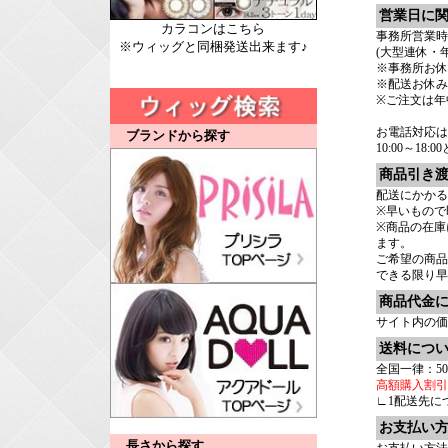
営業日に
カラコンはこちら
事務所営業時間：
※ウィッグと同梱発送出来ます♪
(大型連休・
※事務所お休
※配送お休み
※ご注文は年
お電話対応は
ブランドから探す
10:00～18
商品引き
配送にかかる
※早いもので
※商品の在庫
ます。
ご希望の商
できる限り早
商品代金
サイト内の価
送料につ
全国一律：50
高額購入割引
∟1配送先に
お支払い
長さから探す