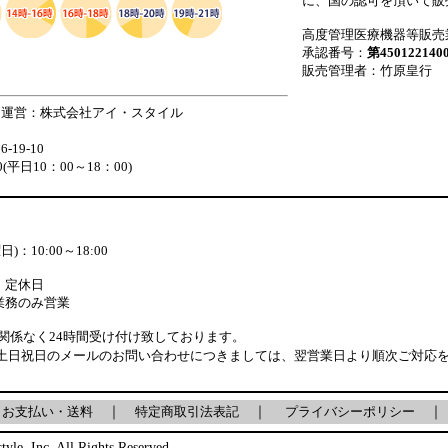
に、国の認可を頂いて販
高度管理医療機器等販売
承認番号：
第450122140
販売管理者：竹原皇行
 運営：株式会社アイ・スタイル
19-10
880(平日10：00～18：00)
：10:00～18:00
：定休日
業務のみ営業
関係なく24時間受け付け致しております。
土日祝日のメールのお問い合わせにつきましては、翌営業日より順次ご対応
｜
お支払い・送料
｜
特定商取引法表記
｜
プライバシーポリシー
｜
tyle, Inc. All Rights Reserved.