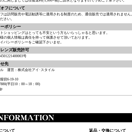
のに関しましては往復送料(\1,000+税)ご請求となりますので予めご了承下さい。
グオフについて
フは訪問販売や電話勧誘等に適用される制度のため、通信販売では適用されません
ださい。
シーポリシー
トショッピングはとっても不安という方もいらっしゃると思います。
様の個人情報は責任を持って保護させて頂いております。
イバシーポリシー
をご確認下さいませ。
トレンズ販売許可
01221400003号
わせ先
ル 運営：株式会社アイ･スタイル
6-19-10
0-7880(平日10：00～18：00)
jp
について
返品・交換について