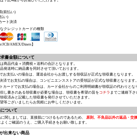
は下記4種からお選びいただけます。
(前払い)
払い)
カート決済
なクレジットカードの種類
r/JCB/AMEX/Diners】
請求書金額について
は商品代金＋消費税＋送料の合計となります。
品発送時に納品書を同封させて頂いております。
でお支払いの場合は、運送会社からお渡しする領収証が正式な領収書となります。
決済でお支払の場合は、コンビニエンスストアの受領証が正式な領収書となります
トカードでお支払の場合は、カード会社からのご利用明細書が領収証の代わりとな
但し書きのある領収書が必要な場合は、領収書を希望の旨を
コチラ
までご連絡下さ
領収済みと記載した領収書を発行させていただきます。
望等ございましたらお気軽にお申しくださいませ。
換について
品に関しましては、直接肌につけるものであるため、
原則、不良品以外の返品・交
はよくご確認のうえ、ご購入手続きをお願い致します。
が出来ない商品