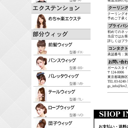
発送済みのも
クーリン
クーリングオ
予めご了承く
プライバ
初めてのネッ
当店ではお客
詳しくは
プラ
コンタク
承認番号：第45
お問い合
ガールスタイ
〒124-0006
東京都葛飾区堀切
TEL:03-624
gs_info@lov2.
お支払い・送料