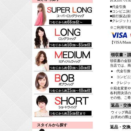
お支払い方法
■代金引換
■コンビニ決済
■銀行振込(前
■クレジット
※ご利用可能
【VISA/Maste
領収書・
領収書の金額
当店では、商
●
代金引換
●
コンビニ
●
クレジッ
※宛名変更や
各利用決済の
その他、ご希
返品・交
ウィッグ商
お求めの際
スタイルから探す
返品・交換