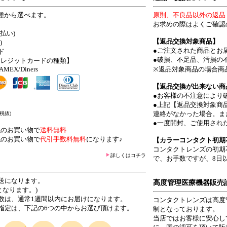
種から選べます。
原則、不良品以外の返品
お求めの際はよくご確認
払い)
【返品交換対象商品】
)
●ご注文された商品とお
ド
●破損、不足品、汚損の
クレジットカードの種類】
/AMEX/Diners
※返品対象商品の場合商
【返品交換が出来ない商
●お客様の不注意により
●上記【返品交換対象商
連絡がなかった場合。ま
(税抜)
●一度開封、ご使用され
上
のお買い物で
送料無料
上
のお買い物で
代引手数料無料
になります♪
【カラーコンタクト初期
コンタクトレンズの初期
詳しくはコチラ
で、お手数ですが、8日
送になります。
高度管理医療機器販売
なります。)
数は、通常1週間以内にお届けになります。
コンタクトレンズは高度
指定は、下記の6つの中からお選び頂けます。
制となっております。
当店ではお客様に安心し