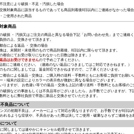
不注意により破損・不足・汚損した場合
交換対象商品に該当するものであっても商品到着後8日以内にご連絡がなかった場
・ご使用された商品
対象商品
の破損 ・ 汚損又はご注文の商品と異なる場合下記「お問い合わせ先」までご連絡
負担の上、交換させて頂きます。
都合による返品 ・ 交換の場合
換は、未開封・未使用のもので商品到着後、8日以内に限らせて頂きます。
の都合にてお受け取りになれなかった日数は除きます。）
返品はお受けできません
ので予めご了承ください。
品前にご連絡ください。（連絡のない返品につきましてはご対応できかねます。）
のものに関しましては、返金対応できかねますので、ご了承くださいませ。
ご都合による返品・交換は、ご購入時の送料・手数料ともにお客様ご負担でお願い
ー・端末の設定によりカラーの表示色が微妙に異なる場合がございます。
いりますが、 お色違い等での返品・交換も上記の通り送料・手数料ともお客様のご
の破損などの事故もしくは不良品等がございましたら、お手数でございますが、下
数料ともに弊社負担で早急に新品と交換させていただきます。
・不良品について
ンズの初期不良は、メーカーによって対応が異なりますので、お手数ですが8日以
われるような症状や、不具合があった際は決してご使用・破棄なさらずご連絡をお
ルについて
に関しましては速やかにキャンセル処理させて頂きます。