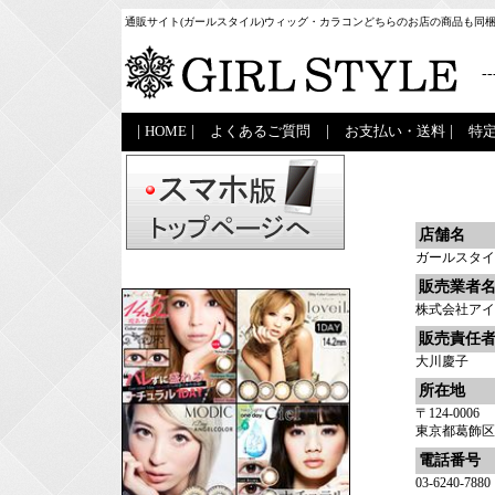
通販サイト(ガールスタイル)ウィッグ・カラコンどちらのお店の商品も同
--
|
HOME
|
よくあるご質問
|
お支払い・送料
|
特
店舗名
ガールスタイ
販売業者
株式会社アイ
販売責任
大川慶子
所在地
〒124-0006
東京都葛飾区堀切
電話番号
03-6240-7880