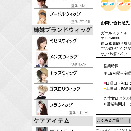
お問い合わせ先
ガールスタイル
〒124-0006
東京都葛飾区堀切6-
TEL:03-6240-7
gs_info@lov2.jp
営業時間
平日(月曜～金曜日)
■
日曜日・祝日
■
土曜日：配送
ご注文はお休み
※営業時間外・
よくあるご質問
Copyright (c) 2013 is