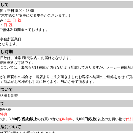
関して
平日10:00～18:00
年末年始など変更になる場合がございます。)
み：
土･日･祝
：
日･祝
中無休24時間承っております。
事務所営業日
:00となります。
渡し時期
日数は、通常1週間以内にお届けとなります。
即日発送も可能です。
については、出来るだけ在庫が切れないよう配慮しておりますが、メーカー在庫切
品が在庫切れの場合は、当店よりご注文頂きましたお客様へ納期のご連絡をさせて頂
く商品がお客様のお手元に届くよう、努めさせて頂きます。
について
格欄を参照
いて
0円+税
特典
つき、
3,500円(税抜)以上
のお買い物で
送料無料
、
5,000円(税抜)以上
のお買い物で
代引
方法について