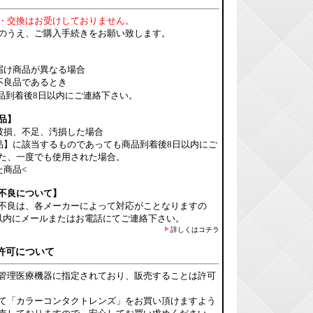
・交換はお受けしておりません。
のうえ、ご購入手続きをお願い致します。
届け商品が異なる場合
不良品であるとき
品到着後8日以内にご連絡下さい。
品】
破損、不足、汚損した場合
品】に該当するものであっても商品到着後8日以内にご
た、一度でも使用された場合。
た商品<
不良について】
不良は、各メーカーによって対応がことなりますの
以内にメールまたはお電話にてご連絡下さい。
詳しくはコチラ
許可について
管理医療機器に指定されており、販売することは許可
て「カラーコンタクトレンズ」をお買い頂けますよう