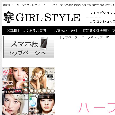
通販サイト(ガールスタイル)ウィッグ・カラコンどちらのお店の商品も同梱発送にてお送り致しま
ウィッグショッ
------------
カラコンショッ
|
HOME
|
よくあるご質問
|
お支払い・送料
|
特定商取引法表記
|
トップページ
>
ハーフキャップTOP