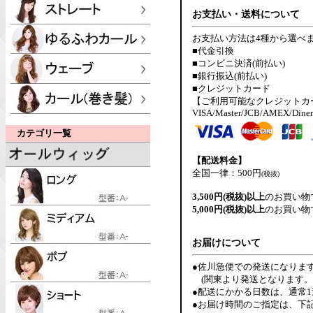
お支払い・送料について
お支払い方法は4種から選べ
■代金引換
■コンビニ決済(前払い)
■銀行振込(前払い)
■クレジットカード
【ご利用可能なクレジットカ
VISA/Master/JCB/AMEX/Diner
カテゴリ一覧
【配送料金】
全国一律：500円
(税抜)
3,500円(税抜)以上
のお買い物
5,000円(税抜)以上
のお買い物
お届けについて
●佐川急便での発送になりま
(関東より発送となります。
●配送にかかる日数は、通常
●お届け時間のご指定は、下