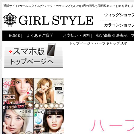
通販サイト(ガールスタイル)ウィッグ・カラコンどちらのお店の商品も同梱発送にてお送り致しま
ウィッグショッ
------------
カラコンショッ
|
HOME
|
よくあるご質問
|
お支払い・送料
|
特定商取引法表記
|
トップページ
>
ハーフキャップTOP