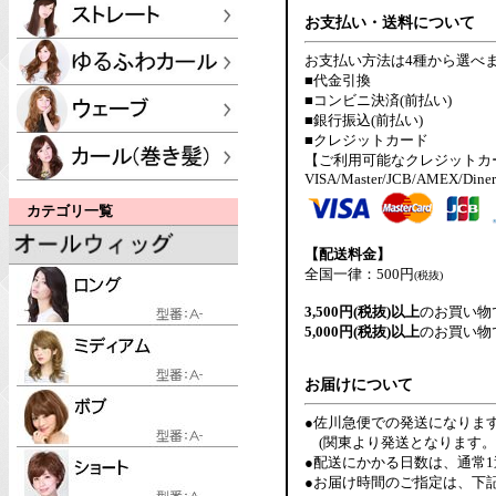
お支払い・送料について
お支払い方法は4種から選べ
■代金引換
■コンビニ決済(前払い)
■銀行振込(前払い)
■クレジットカード
【ご利用可能なクレジットカ
VISA/Master/JCB/AMEX/Diner
カテゴリ一覧
【配送料金】
全国一律：500円
(税抜)
3,500円(税抜)以上
のお買い物
5,000円(税抜)以上
のお買い物
お届けについて
●佐川急便での発送になりま
(関東より発送となります。
●配送にかかる日数は、通常
●お届け時間のご指定は、下