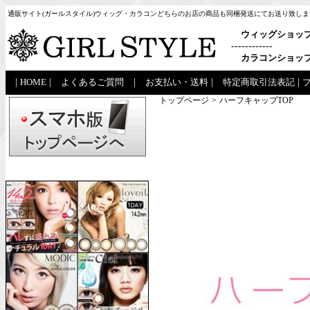
通販サイト(ガールスタイル)ウィッグ・カラコンどちらのお店の商品も同梱発送にてお送り致しま
ウィッグショッ
------------
カラコンショッ
|
HOME
|
よくあるご質問
|
お支払い・送料
|
特定商取引法表記
|
トップページ
>
ハーフキャップTOP