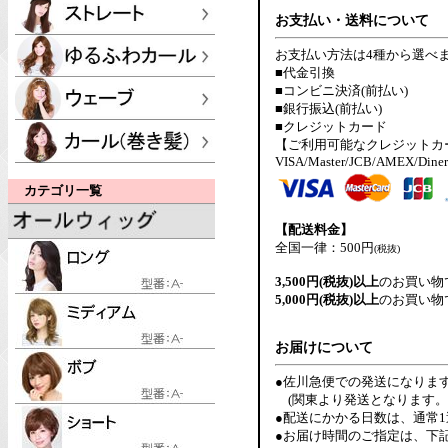
お支払い・送料について
お支払い方法は4種から選べ
■代金引換
■コンビニ決済(前払い)
■銀行振込(前払い)
■クレジットカード
【ご利用可能なクレジットカ
VISA/Master/JCB/AMEX/Diner
カテゴリ一覧
【配送料金】
全国一律：500円
(税抜)
3,500円(税抜)以上
のお買い物
5,000円(税抜)以上
のお買い物
お届けについて
●佐川急便での発送になりま
(関東より発送となります。
●配送にかかる日数は、通常
●お届け時間のご指定は、下