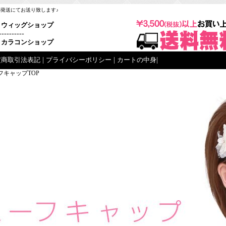
梱発送にてお送り致します♪
ウィッグショップ
----------
カラコンショップ
定商取引法表記
|
プライバシーポリシー
|
カートの中身
|
フキャップTOP