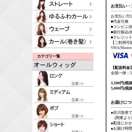
お支払い・
お支払い方
■代金引換
■コンビニ決
■銀行振込(
■クレジッ
【ご利用可
VISA/Maste
カテゴリ一覧
【配送料金
全国一律：5
3,500円(税
5,000円(税
お届けにつ
●佐川急便
(関東より
●配送にか
●お届け時