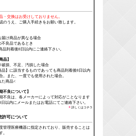
品・交換はお受けしておりません。
認のうえ、ご購入手続きをお願い致します。
お届け商品が異なる場合
の不良品であるとき
商品到着後8日以内にご連絡下さい。
商品】
り破損、不足、汚損した場合
商品】に該当するものであっても商品到着後8日以内
合。また、一度でも使用された場合。
れた商品<
期不良について】
期不良は、各メーカーによって対応がことなります
8日以内にメールまたはお電話にてご連絡下さい。
詳しくはコチラ
売許可について
度管理医療機器に指定されており、販売することは
す。