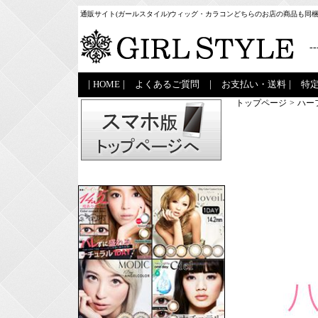
通販サイト(ガールスタイル)ウィッグ・カラコンどちらのお店の商品も同
--
|
HOME
|
よくあるご質問
|
お支払い・送料
|
特
トップページ
>
ハー