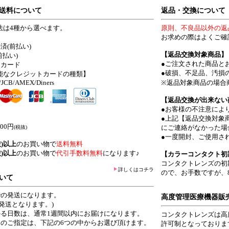
送料について
返品・交換について
法は4種から選べます。
原則、不良品以外の返
お求めの際はよくご確
済(前払い)
【返品交換対象商品】
前払い)
●ご注文された商品と
トカード
●破損、不足品、汚損
能なクレジットカードの種類】
r/JCB/AMEX/Diners
※返品対象商品の場合
【返品交換が出来ない
●お客様の不注意によ
】
●上記【返品交換対象
00円
にご連絡がなかった場
(税抜)
●一度開封、ご使用さ
抜)以上
のお買い物で
送料無料
抜)以上
のお買い物で
代引手数料無料
になります♪
【カラーコンタクト初
コンタクトレンズの初
詳しくはコチラ
ので、お手数ですが、
いて
での発送になります。
高度管理医療機器販
発送となります。)
かる日数は、通常1週間以内にお届けになります。
コンタクトレンズは高
間のご指定は、下記の6つの中からお選び頂けます。
許可制となっておりま