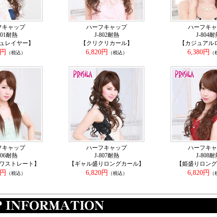
フキャップ
ハーフキャップ
ハーフキャ
801耐熱
J-802耐熱
J-804
ュレイヤー】
【クリクリカール】
【カジュアル
0円
6,820円
6,380円
（税込）
（税込）
（
フキャップ
ハーフキャップ
ハーフキャ
806耐熱
J-807耐熱
J-808
ワストレート】
【ギャル盛りロングカール】
【姫盛りロング
0円
6,820円
6,820円
（税込）
（税込）
（