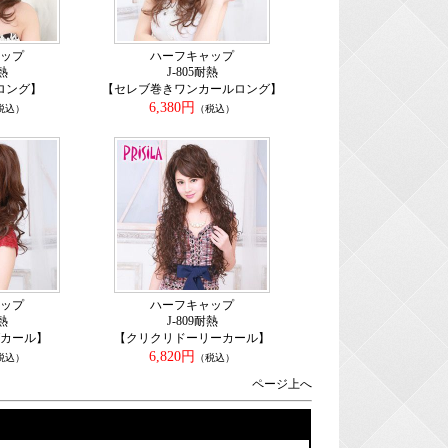
ップ
ハーフキャップ
耐熱
J-805耐熱
ロング】
【セレブ巻きワンカールロング】
6,380円
税込）
（税込）
ップ
ハーフキャップ
耐熱
J-809耐熱
カール】
【クリクリドーリーカール】
6,820円
税込）
（税込）
ページ上へ