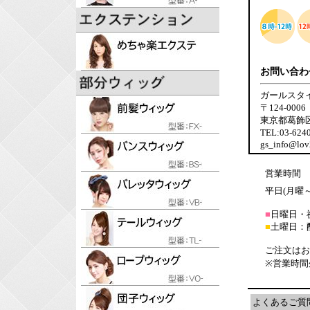
お問い合わ
ガールスタ
〒124-0006
東京都葛飾区堀
TEL:03-62
gs_info@lov
営業時間
平日(月曜～金
■
日曜日・
■
土曜日：
ご注文はお
※営業時間
よくあるご質