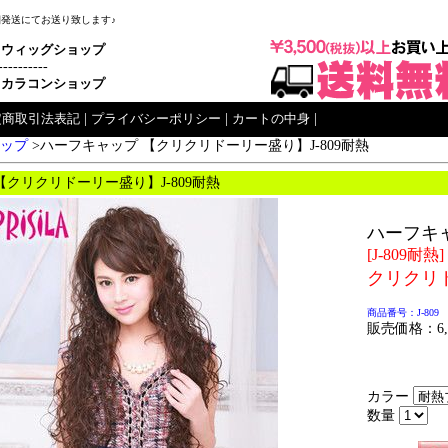
梱発送にてお送り致します♪
ウィッグショップ
----------
カラコンショップ
定商取引法表記
|
プライバシーポリシー
|
カートの中身
|
ップ
>
ハーフキャップ 【クリクリドーリー盛り】J-809耐熱
【クリクリドーリー盛り】J-809耐熱
ハーフキ
[J-809耐熱]
クリクリ
商品番号：J-809
販売価格：6,
カラー
数量