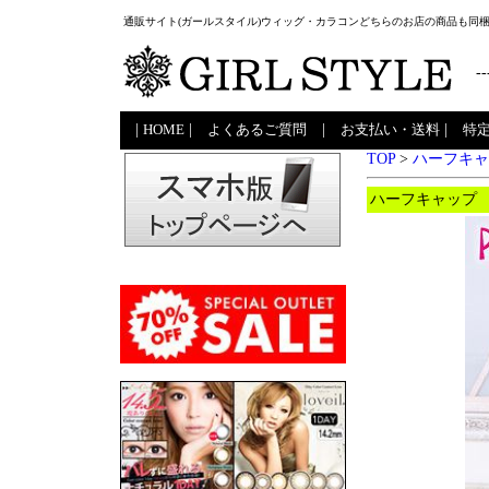
通販サイト(ガールスタイル)ウィッグ・カラコンどちらのお店の商品も同
--
|
HOME
|
よくあるご質問
|
お支払い・送料
|
特
TOP
>
ハーフキャ
ハーフキャップ 