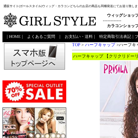
通販サイト(ガールスタイル)ウィッグ・カラコンどちらのお店の商品も同梱発送にてお送り致しま
ウィッグショッ
------------
カラコンショッ
|
HOME
|
よくあるご質問
|
お支払い・送料
|
特定商取引法表記
|
TOP
>
ハーフキャップ
>
ハーフキャ
ハーフキャップ 【クリクリドーリー