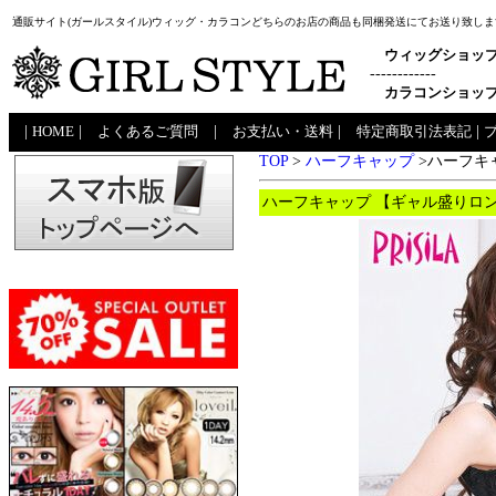
通販サイト(ガールスタイル)ウィッグ・カラコンどちらのお店の商品も同梱発送にてお送り致しま
ウィッグショッ
------------
カラコンショッ
|
HOME
|
よくあるご質問
|
お支払い・送料
|
特定商取引法表記
|
TOP
>
ハーフキャップ
>ハーフキャ
ハーフキャップ 【ギャル盛りロング