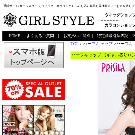
通販サイト(ガールスタイル)ウィッグ・カラコンどちらのお店の商品も同梱発送にてお送り致しま
ウィッグショッ
------------
カラコンショッ
|
HOME
|
よくあるご質問
|
お支払い・送料
|
特定商取引法表記
|
TOP
>
ハーフキャップ
>ハーフキャ
ハーフキャップ 【ギャル盛りロング