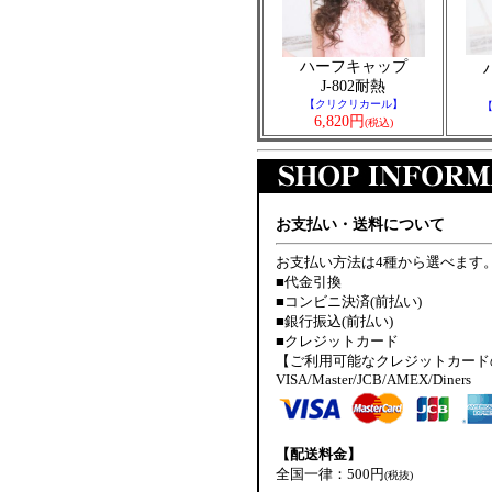
ハーフキャップ
J-802耐熱
【クリクリカール】
6,820円
(税込)
お支払い・送料について
お支払い方法は4種から選べます
■代金引換
■コンビニ決済(前払い)
■銀行振込(前払い)
■クレジットカード
【ご利用可能なクレジットカード
VISA/Master/JCB/AMEX/Diners
【配送料金】
全国一律：500円
(税抜)