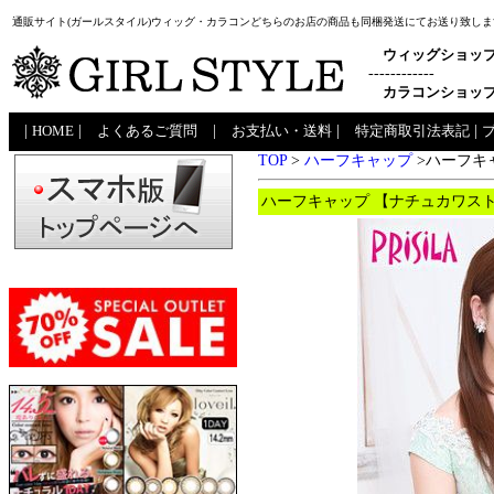
通販サイト(ガールスタイル)ウィッグ・カラコンどちらのお店の商品も同梱発送にてお送り致しま
ウィッグショッ
------------
カラコンショッ
|
HOME
|
よくあるご質問
|
お支払い・送料
|
特定商取引法表記
|
TOP
>
ハーフキャップ
>ハーフキャ
ハーフキャップ 【ナチュカワストレ