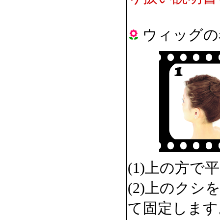
ウィッグの
(1)上の方
(2)上のク
て固定します