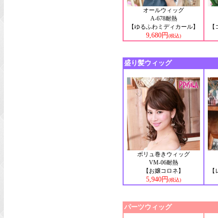
オールウィッグ
A-678耐熱
【ゆるふわミディカール】
【
9,680円
(税込)
盛り髪ウィッグ
ボリュ巻きウィッグ
VM-06耐熱
【お嬢コロネ】
【
5,940円
(税込)
パーツウィッグ