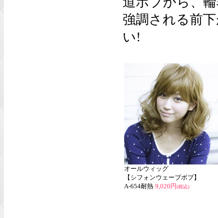
道ボブから、輪
強調される前下
い!
オールウィッグ
【シフォンウェーブボブ】
A-654耐熱
9,020円
(税込)