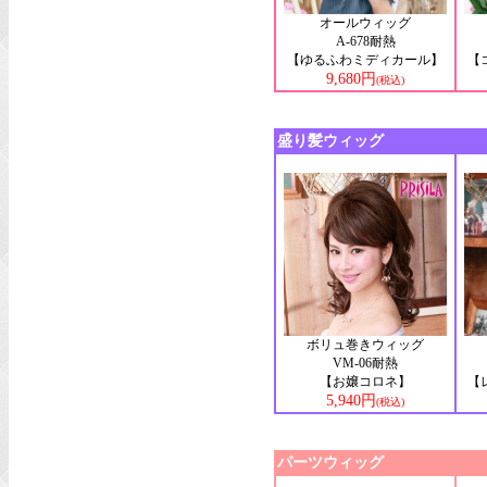
オールウィッグ
A-678耐熱
【ゆるふわミディカール】
【
9,680円
(税込)
盛り髪ウィッグ
ボリュ巻きウィッグ
VM-06耐熱
【お嬢コロネ】
【
5,940円
(税込)
パーツウィッグ