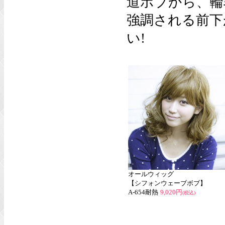
道ボブから、輪
強調される前下
い!
オールウィッグ
【シフォンウェーブボブ】
A-654耐熱
9,020円
(税込)