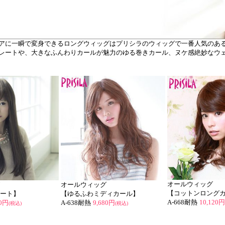
アに一瞬で変身できるロングウィッグはプリシラのウィッグで一番人気のある
レートや、大きなふんわりカールが魅力のゆる巻きカール、ヌケ感絶妙なウ
オールウィッグ
オールウィッグ
【コットンロング
ート】
【ゆるふわミディカール】
A-668耐熱
10,120円
50円
A-638耐熱
9,680円
(税込)
(税込)