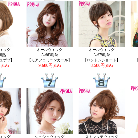
ィッグ
オールウィッグ
オールウィッグ
7耐熱
A-663耐熱
A-679耐熱
ュボブ】
【モアフェミニンカール】
【ロンドンショート】
円
9,680円
8,580円
(税込)
(税込)
(税込)
ィッグ
シュシュウィッグ
ストレッチウィッグ