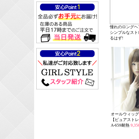
憧れのロングヘ
シンプルなスト
るはず!
オールウィッグ
【ピュアストレ
A-659耐熱
9,3