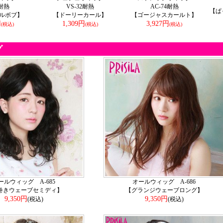
4耐熱
VS-32耐熱
AC-74耐熱
【ぱ
ルボブ】
【ドーリーカール】
【ゴージャスカールト】
円
1,309円
3,927円
(税込)
(税込)
(税込)
グ
ールウィッグ A-685
オールウィッグ A-686
巻きウェーブセミディ】
【グランジウェーブロング】
9,350円
9,350円
(税込)
(税込)