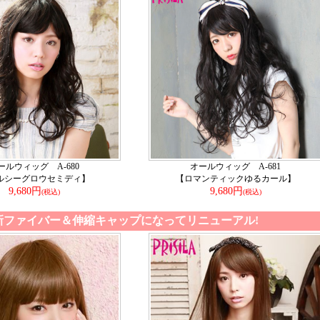
ールウィッグ A-680
オールウィッグ A-681
ルシーグロウセミディ】
【ロマンティックゆるカール】
9,680円
9,680円
(税込)
(税込)
新ファイバー＆伸縮キャップになってリニューアル!