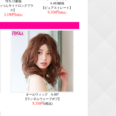
TFX-11耐熱
A-683耐熱
っつんサイドロングプラ
【ピュアストレート】
ス】
9,350円
(税込)
3,190円
(税込)
オールウィッグ A-687
【ランダムウェーブボブ】
9,350円
(税込)