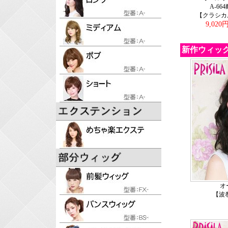
A-66
【クラシカ
9,020
新作ウィッ
オ
【波