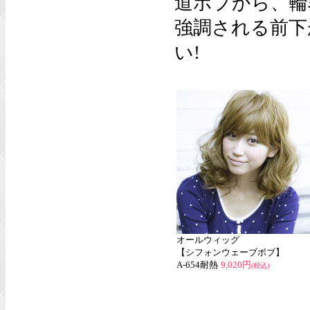
道ボブから、輪
強調される前下
い!
オールウィッグ
【シフォンウェーブボブ】
A-654耐熱
9,020円
(税込)