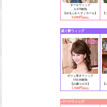
オールウィッグ
A-678耐熱
【ゆるふわミディカール】
【
9,680円
(税込)
盛り髪ウィッグ
ボリュ巻きウィッグ
VM-06耐熱
【お嬢コロネ】
【
5,940円
(税込)
パーツウィッグ