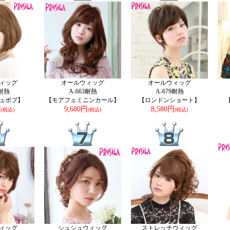
ィッグ
オールウィッグ
オールウィッグ
7耐熱
A-663耐熱
A-679耐熱
ュボブ】
【モアフェミニンカール】
【ロンドンショート】
円
9,680円
8,580円
(税込)
(税込)
(税込)
ィッグ
シュシュウィッグ
ストレッチウィッグ