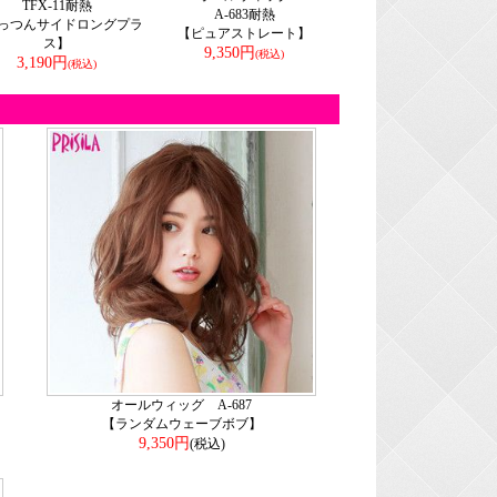
TFX-11耐熱
A-683耐熱
っつんサイドロングプラ
【ピュアストレート】
ス】
9,350円
(税込)
3,190円
(税込)
オールウィッグ A-687
【ランダムウェーブボブ】
9,350円
(税込)