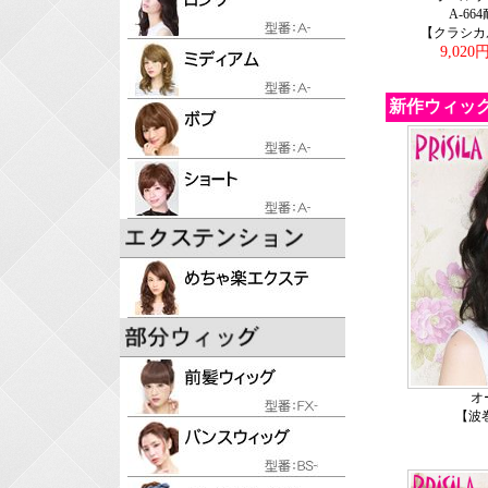
A-66
【クラシカ
9,020
新作ウィッ
オ
【波