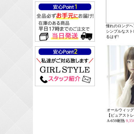
憧れのロングヘ
シンプルなスト
るはず!
オールウィッグ
【ピュアストレ
A-659耐熱
9,3