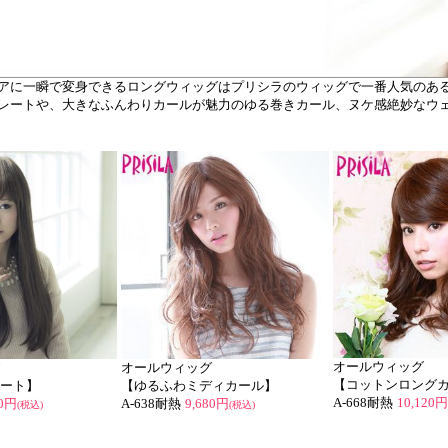
アに一瞬で変身できるロングウィッグはプリシラのウィッグで一番人気のある
レートや、大きなふんわりカールが魅力のゆる巻きカール、ヌケ感絶妙なウ
オールウィッグ
オールウィッグ
【コットンロング
ート】
【ゆるふわミディカール】
A-668耐熱
10,120円
50円
A-638耐熱
9,680円
(税込)
(税込)