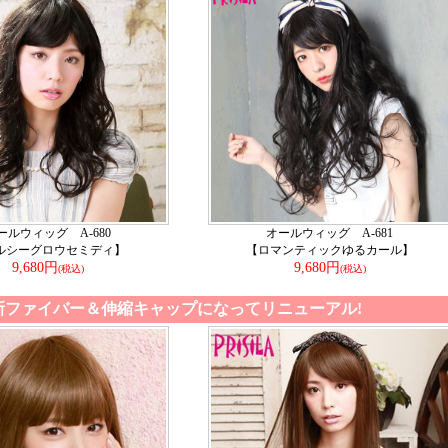
ールウィッグ A-680
オールウィッグ A-681
ルシーグロウセミディ】
【ロマンティックゆるカール】
9,680円
9,680円
(税込)
(税込)
新ファイバー＆伸縮キャップになってリニューアル!