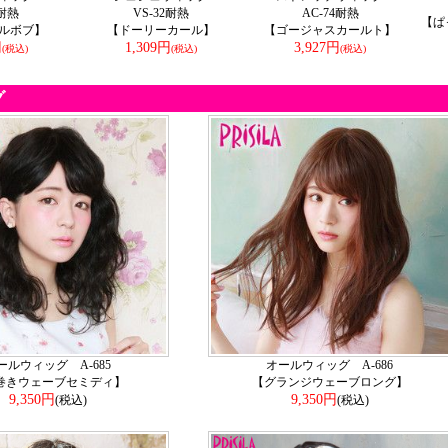
4耐熱
VS-32耐熱
AC-74耐熱
【ぱ
ルボブ】
【ドーリーカール】
【ゴージャスカールト】
円
1,309円
3,927円
(税込)
(税込)
(税込)
グ
ールウィッグ A-685
オールウィッグ A-686
巻きウェーブセミディ】
【グランジウェーブロング】
9,350円
9,350円
(税込)
(税込)