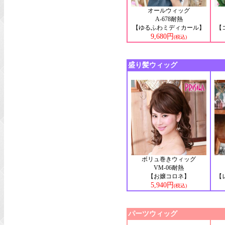
オールウィッグ
A-678耐熱
【ゆるふわミディカール】
【
9,680円
(税込)
盛り髪ウィッグ
ボリュ巻きウィッグ
VM-06耐熱
【お嬢コロネ】
【
5,940円
(税込)
パーツウィッグ