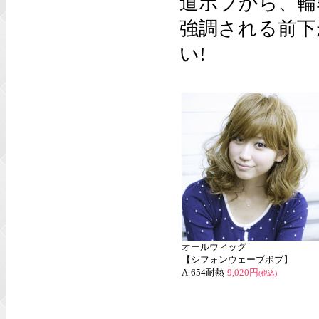
道ボブから、輪
強調される前下
い!
オールウィッグ
【シフォンウェーブボブ】
A-654耐熱
9,020円
(税込)