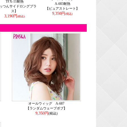
TFX-11耐熱
A-683耐熱
っつんサイドロングプラ
【ピュアストレート】
ス】
9,350円
(税込)
3,190円
(税込)
オールウィッグ A-687
【ランダムウェーブボブ】
9,350円
(税込)