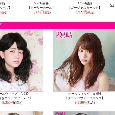
4耐熱
VS-32耐熱
AC-74耐熱
【ぱ
ルボブ】
【ドーリーカール】
【ゴージャスカールト】
円
1,309円
3,927円
(税込)
(税込)
(税込)
グ
ールウィッグ A-685
オールウィッグ A-686
巻きウェーブセミディ】
【グランジウェーブロング】
9,350円
9,350円
(税込)
(税込)