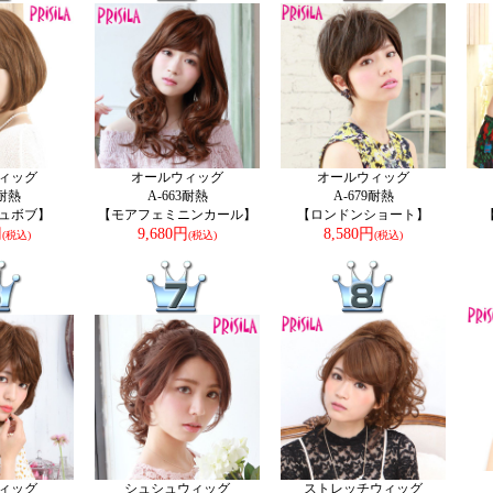
ィッグ
オールウィッグ
オールウィッグ
7耐熱
A-663耐熱
A-679耐熱
ュボブ】
【モアフェミニンカール】
【ロンドンショート】
円
9,680円
8,580円
(税込)
(税込)
(税込)
ィッグ
シュシュウィッグ
ストレッチウィッグ