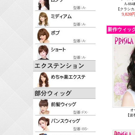
A-66
【クラシカ
9,020
新作ウィッ
オ
【波