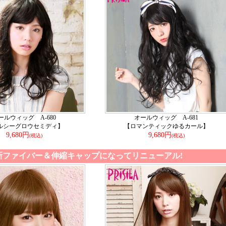
ールウィッグ A-680
オールウィッグ A-681
ルシーグロウセミディ】
【ロマンティックゆるカール】
9,680円
9,680円
(税込)
(税込)
新ファイバー＆伸縮キャップになってリニューアル!