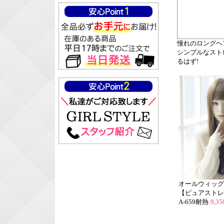
憧れのロングヘ
シンプルなスト
るはず!
オールウィッグ
【ピュアストレ
A-659耐熱
9,3