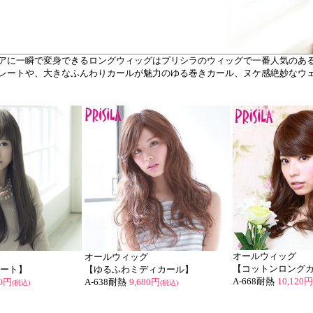
アに一瞬で変身できるロングウィッグはプリシラのウィッグで一番人気のある
レートや、大きなふんわりカールが魅力のゆる巻きカール、ヌケ感絶妙なウ
オールウィッグ
オールウィッグ
【コットンロング
ート】
【ゆるふわミディカール】
A-668耐熱
10,120円
50円
A-638耐熱
9,680円
(税込)
(税込)