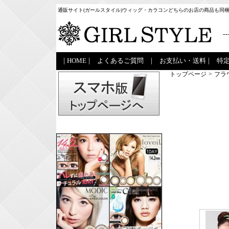
通販サイト(ガールスタイル)ウィッグ・カラコンどちらのお店の商品も同
--
|
HOME
|
よくあるご質問
|
お支払い・送料
|
特
トップページ
>
フラ