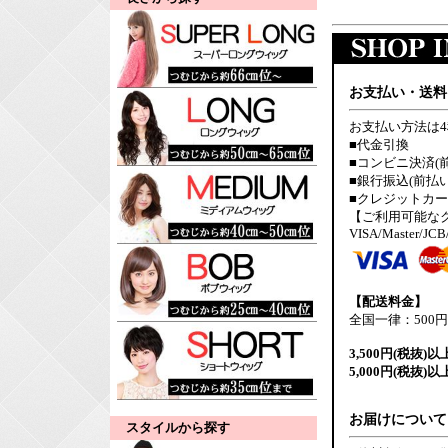
お支払い・送料
お支払い方法は
■代金引換
■コンビニ決済(
■銀行振込(前払い
■クレジットカ
【ご利用可能な
VISA/Master/JCB
【配送料金】
全国一律：500円
3,500円(税抜)以
5,000円(税抜)以
お届けについて
スタイルから探す