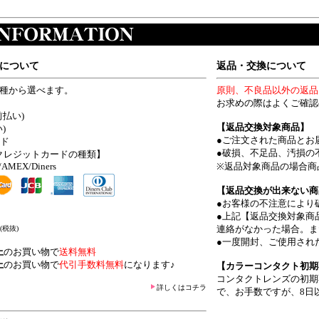
について
返品・交換について
4種から選べます。
原則、不良品以外の返品
お求めの際はよくご確認
前払い)
【返品交換対象商品】
)
●ご注文された商品とお
ード
●破損、不足品、汚損の
クレジットカードの種類】
/AMEX/Diners
※返品対象商品の場合商
【返品交換が出来ない商
●お客様の不注意により
●上記【返品交換対象商
連絡がなかった場合。ま
(税抜)
●一度開封、ご使用され
上
のお買い物で
送料無料
上
のお買い物で
代引手数料無料
になります♪
【カラーコンタクト初期
コンタクトレンズの初期
詳しくはコチラ
で、お手数ですが、8日