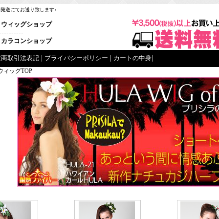
梱発送にてお送り致します♪
ウィッグショップ
----------
カラコンショップ
定商取引法表記
|
プライバシーポリシー
|
カートの中身
|
ウィッグTOP