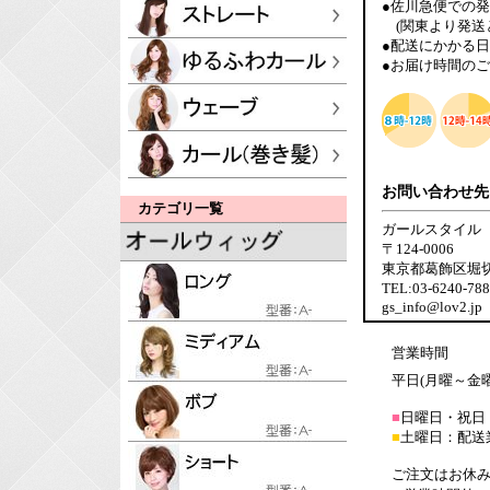
●佐川急便での
(関東より発送
●配送にかかる
●お届け時間の
お問い合わせ先
カテゴリ一覧
ガールスタイル
〒124-0006
東京都葛飾区堀切6-
TEL:03-6240-7
gs_info@lov2.jp
営業時間
平日(月曜～金曜日
■
日曜日・祝日
■
土曜日：配送
ご注文はお休み