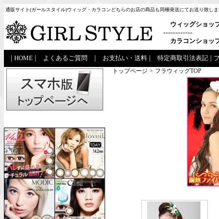
通販サイト(ガールスタイル)ウィッグ・カラコンどちらのお店の商品も同梱発送にてお送り致しま
ウィッグショッ
------------
カラコンショッ
|
HOME
|
よくあるご質問
|
お支払い・送料
|
特定商取引法表記
|
トップページ
>
フラウィッグTOP