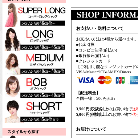
お支払い・送料について
お支払い方法は4種から選べます
■代金引換
■コンビニ決済(前払い)
■銀行振込(前払い)
■クレジットカード
【ご利用可能なクレジットカード
VISA/Master/JCB/AMEX/Diners
【配送料金】
全国一律：500円
(税抜)
3,500円(税抜)以上
のお買い物で
送
5,000円(税抜)以上
のお買い物で
代
お届けについて
スタイルから探す