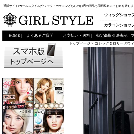
通販サイト(ガールスタイル)ウィッグ・カラコンどちらのお店の商品も同梱発送にてお送り致しま
ウィッグショッ
------------
カラコンショッ
|
HOME
|
よくあるご質問
|
お支払い・送料
|
特定商取引法表記
|
トップページ
>
ゴシック＆ロリータウィ