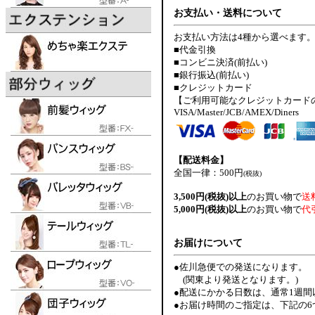
お支払い・送料について
お支払い方法は4種から選べます
■代金引換
■コンビニ決済(前払い)
■銀行振込(前払い)
■クレジットカード
【ご利用可能なクレジットカード
VISA/Master/JCB/AMEX/Diners
【配送料金】
全国一律：500円
(税抜)
3,500円(税抜)以上
のお買い物で
送
5,000円(税抜)以上
のお買い物で
代
お届けについて
●佐川急便での発送になります。
(関東より発送となります。)
●配送にかかる日数は、通常1週
●お届け時間のご指定は、下記の