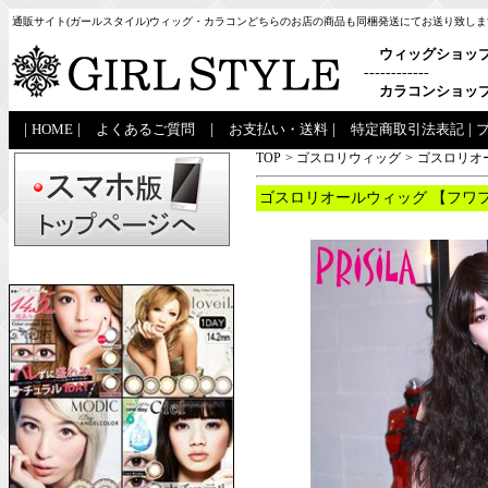
通販サイト(ガールスタイル)ウィッグ・カラコンどちらのお店の商品も同梱発送にてお送り致しま
ウィッグショッ
------------
カラコンショッ
|
HOME
|
よくあるご質問
|
お支払い・送料
|
特定商取引法表記
|
TOP
>
ゴスロリウィッグ
>
ゴスロリオー
ゴスロリオールウィッグ 【フワフ