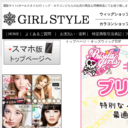
通販サイト(ガールスタイル)ウィッグ・カラコンどちらのお店の商品も同梱発送にてお送り致しま
ウィッグショッ
------------
カラコンショッ
|
HOME
|
よくあるご質問
|
お支払い・送料
|
特定商取引法表記
|
トップページ
>
キッズウィッグTOP