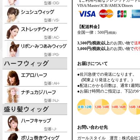
【ご利用可能なクレジットカード
VISA/Master/JCB/AMEX/Diners
【配送料金】
全国一律：500円
(税抜)
3,500円(税抜)以上
のお買い物で
送
5,000円(税抜)以上
のお買い物で
代
お届けについて
●佐川急便での発送になります。
(関東より発送となります。)
●配送にかかる日数は、通常1週
●お届け時間のご指定は、下記の
お問い合わせ先
ガールスタイル 運営：株式会社