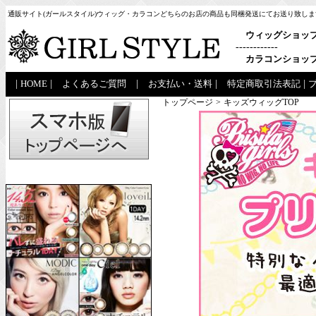
通販サイト(ガールスタイル)ウィッグ・カラコンどちらのお店の商品も同梱発送にてお送り致しま
ウィッグショッ
------------
カラコンショッ
|
HOME
|
よくあるご質問
|
お支払い・送料
|
特定商取引法表記
|
トップページ
>
キッズウィッグTOP