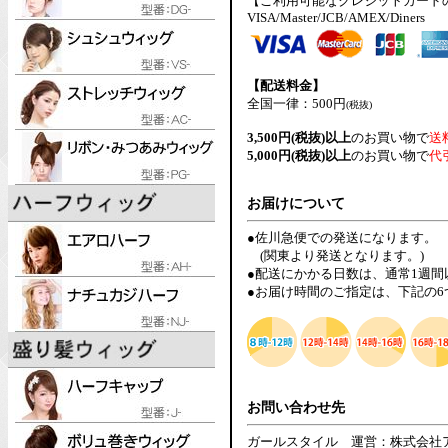
【ご利用可能なクレジットカード
VISA/Master/JCB/AMEX/Diners
【配送料金】
全国一律：500円
(税抜)
3,500円(税抜)以上
のお買い物で
送
5,000円(税抜)以上
のお買い物で
代
お届けについて
●佐川急便での発送になります。
(関東より発送となります。)
●配送にかかる日数は、通常1週
●お届け時間のご指定は、下記の
お問い合わせ先
ガールスタイル 運営：株式会社