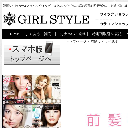
通販サイト(ガールスタイル)ウィッグ・カラコンどちらのお店の商品も同梱発送にてお送り致しま
ウィッグショッ
------------
カラコンショッ
|
HOME
|
よくあるご質問
|
お支払い・送料
|
特定商取引法表記
|
トップページ
>
前髪ウィッグTOP