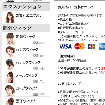
お支払い・送料について
お支払い方法は4種から選べます
■代金引換
■コンビニ決済(前払い)
■銀行振込(前払い)
■クレジットカード
【ご利用可能なクレジットカード
VISA/Master/JCB/AMEX/Diners
【配送料金】
全国一律：500円
(税抜)
3,500円(税抜)以上
のお買い物で
送
5,000円(税抜)以上
のお買い物で
代
お届けについて
●佐川急便での発送になります。
(関東より発送となります。)
●配送にかかる日数は、通常1週
●お届け時間のご指定は、下記の