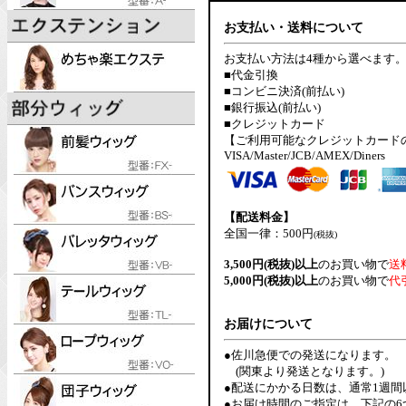
お支払い・送料について
お支払い方法は4種から選べます
■代金引換
■コンビニ決済(前払い)
■銀行振込(前払い)
■クレジットカード
【ご利用可能なクレジットカード
VISA/Master/JCB/AMEX/Diners
【配送料金】
全国一律：500円
(税抜)
3,500円(税抜)以上
のお買い物で
送
5,000円(税抜)以上
のお買い物で
代
お届けについて
●佐川急便での発送になります。
(関東より発送となります。)
●配送にかかる日数は、通常1週
●お届け時間のご指定は、下記の