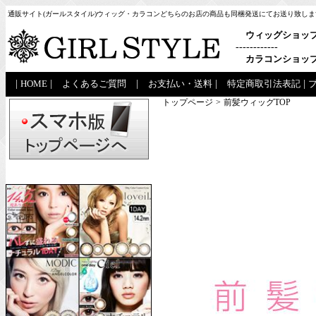
通販サイト(ガールスタイル)ウィッグ・カラコンどちらのお店の商品も同梱発送にてお送り致しま
ウィッグショッ
------------
カラコンショッ
|
HOME
|
よくあるご質問
|
お支払い・送料
|
特定商取引法表記
|
トップページ
>
前髪ウィッグTOP