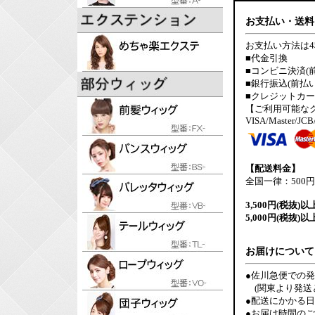
お支払い・送料
お支払い方法は
■代金引換
■コンビニ決済(
■銀行振込(前払い
■クレジットカ
【ご利用可能な
VISA/Master/JCB
【配送料金】
全国一律：500円
3,500円(税抜)以
5,000円(税抜)以
お届けについて
●佐川急便での
(関東より発送
●配送にかかる
●お届け時間の