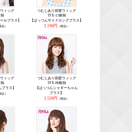
ウィッグ
つむじあり前髪ウィッグ
耐熱
TFX-11耐熱
ールプラス】
【ぱっつんサイドロングプラス】
3,190円
税込）
（税込）
ウィッグ
つむじあり前髪ウィッグ
耐熱
TFX-06耐熱
んプラス】
【ぱっつんシャギーちゃん
プラス】
税込）
3,520円
（税込）