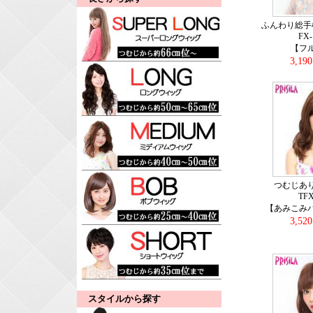
ふんわり総手
FX
【フ
3,19
つむじあ
TF
【あみこみ
3,52
スタイルから探す