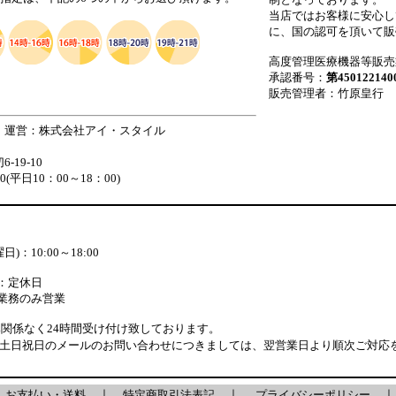
当店ではお客様に安心し
に、国の認可を頂いて販
高度管理医療機器等販売
承認番号：
第450122140
販売管理者：竹原皇行
 運営：株式会社アイ・スタイル
19-10
880(平日10：00～18：00)
)：10:00～18:00
：定休日
業務のみ営業
関係なく24時間受け付け致しております。
・土日祝日のメールのお問い合わせにつきましては、翌営業日より順次ご対応
｜
お支払い・送料
｜
特定商取引法表記
｜
プライバシーポリシー
｜