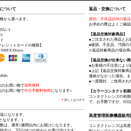
について
返品・交換について
4種から選べます。
原則、不良品以外の返品
お求めの際はよくご確認
前払い)
【返品交換対象商品】
)
●ご注文された商品とお
ード
●破損、不足品、汚損の
クレジットカードの種類】
/AMEX/Diners
※返品対象商品の場合商
【返品交換が出来ない商
●お客様の不注意により
●上記【返品交換対象商
連絡がなかった場合。ま
(税抜)
●一度開封、ご使用され
上
のお買い物で
送料無料
上
のお買い物で
代引手数料無料
になります♪
【カラーコンタクト初期
コンタクトレンズの初期
詳しくはコチラ
で、お手数ですが、8日
発送になります。
高度管理医療機器販売
となります。)
日数は、通常1週間以内にお届けになります。
コンタクトレンズは高度
ご指定は、下記の6つの中からお選び頂けます。
制となっております。