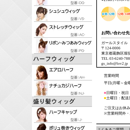
お問い合わせ先
ガールスタイル
〒124-0006
東京都葛飾区堀切6-
TEL:03-6240-7
gs_info@lov2.jp
営業時間
平日(月曜～金曜日
■
日曜日・祝日
■
土曜日：配送
ご注文はお休み
※営業時間外
よくあるご質問