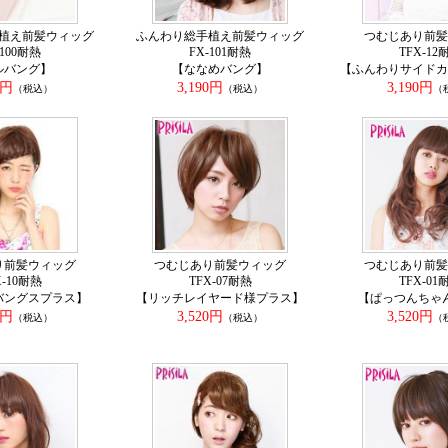
植え前髪ウィッグ
ふんわり総手植え前髪ウィッグ
つむじあり前髪
-100耐熱
FX-101耐熱
TFX-12
ルバング】
【ななめバング】
【ふんわりサイドカ
0円
3,190円
3,190円
（税込）
（税込）
（
り前髪ウィッグ
つむじあり前髪ウィッグ
つむじあり前髪
X-10耐熱
TFX-07耐熱
TFX-01
バングスプラス】
【リッチレイヤード様プラス】
【ぱっつんちゃ
0円
3,520円
3,520円
（税込）
（税込）
（