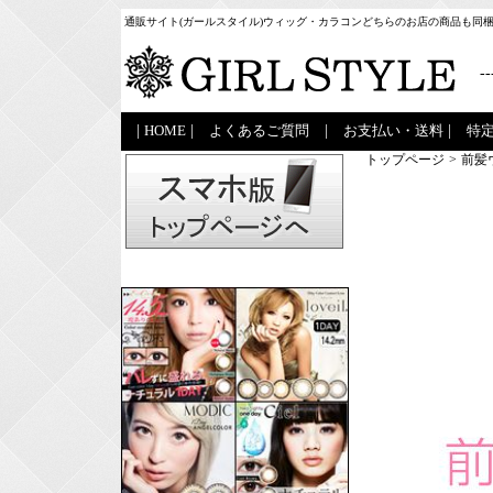
通販サイト(ガールスタイル)ウィッグ・カラコンどちらのお店の商品も同
--
|
HOME
|
よくあるご質問
|
お支払い・送料
|
特
トップページ
>
前髪