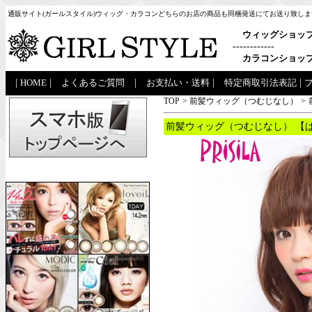
通販サイト(ガールスタイル)ウィッグ・カラコンどちらのお店の商品も同梱発送にてお送り致しま
ウィッグショッ
------------
カラコンショッ
|
HOME
|
よくあるご質問
|
お支払い・送料
|
特定商取引法表記
|
TOP
>
前髪ウィッグ（つむじなし）
>
前髪ウィッグ（つむじなし） 【ぱ