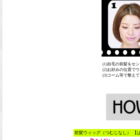
(1)自毛の前髪を
(2)お好みの位置
(3)コーム等で整え
前髪ウィッグ（つむじなし） 【ぱ