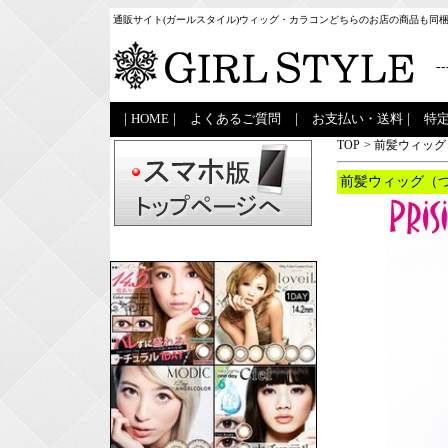
通販サイト(ガールスタイル)ウィッグ・カラコンどちらのお店の商品も同
--
|
HOME
|
よくあるご質問
|
お支払い・送料
|
特
TOP
>
前髪ウィッグ
前髪ウィッグ（つ