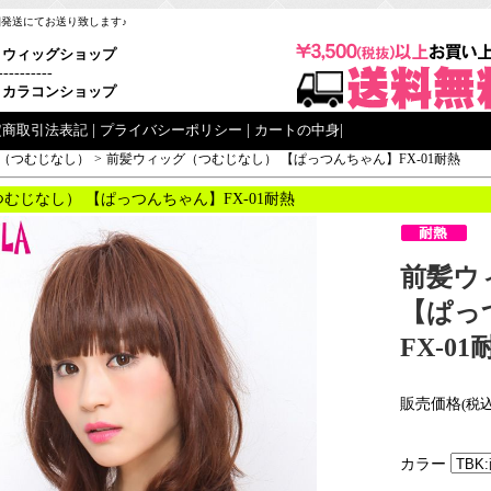
梱発送にてお送り致します♪
ウィッグショップ
----------
カラコンショップ
定商取引法表記
|
プライバシーポリシー
|
カートの中身
|
（つむじなし）
>
前髪ウィッグ（つむじなし） 【ぱっつんちゃん】FX-01耐熱
むじなし） 【ぱっつんちゃん】FX-01耐熱
前髪ウ
【ぱっ
FX-01
販売価格
(税込
カラー