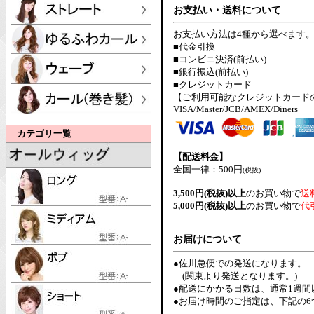
お支払い・送料について
お支払い方法は4種から選べます
■代金引換
■コンビニ決済(前払い)
■銀行振込(前払い)
■クレジットカード
【ご利用可能なクレジットカード
VISA/Master/JCB/AMEX/Diners
カテゴリ一覧
【配送料金】
全国一律：500円
(税抜)
3,500円(税抜)以上
のお買い物で
送
5,000円(税抜)以上
のお買い物で
代
お届けについて
●佐川急便での発送になります。
(関東より発送となります。)
●配送にかかる日数は、通常1週
●お届け時間のご指定は、下記の