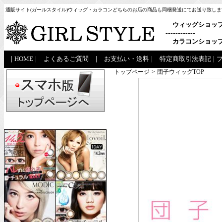
通販サイト(ガールスタイル)ウィッグ・カラコンどちらのお店の商品も同梱発送にてお送り致しま
ウィッグショッ
------------
カラコンショッ
|
HOME
|
よくあるご質問
|
お支払い・送料
|
特定商取引法表記
|
トップページ
>
団子ウィッグTOP