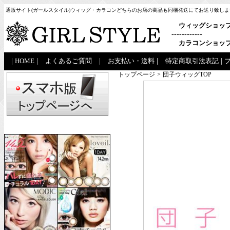
通販サイト(ガールスタイル)ウィッグ・カラコンどちらのお店の商品も同梱発送にてお送り致しま
ウィッグショッ
------------
カラコンショッ
|
HOME
|
よくあるご質問
|
お支払い・送料
|
特定商取引法表記
|
トップページ
>
団子ウィッグTOP