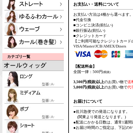
お支払い・送料について
お支払い方法は4種から選べます
■代金引換
■コンビニ決済(前払い)
■銀行振込(前払い)
■クレジットカード
【ご利用可能なクレジットカード
VISA/Master/JCB/AMEX/Diners
カテゴリ一覧
【配送料金】
全国一律：500円
(税抜)
3,500円(税抜)以上
のお買い物で
送
5,000円(税抜)以上
のお買い物で
代
お届けについて
●佐川急便での発送になります。
(関東より発送となります。)
●配送にかかる日数は、通常1週
●お届け時間のご指定は、下記の