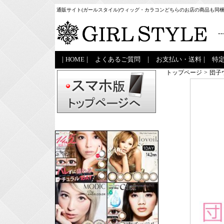
通販サイト(ガールスタイル)ウィッグ・カラコンどちらのお店の商品も同
--
|
HOME
|
よくあるご質問
|
お支払い・送料
|
特
トップページ
>
団子