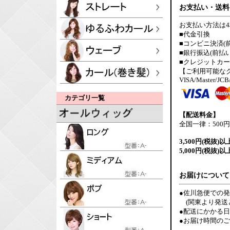
お支払い・送料
お支払い方法は
■代金引換
■コンビニ決済(
■銀行振込(前払い
■クレジットカ
【ご利用可能な
VISA/Master/JCB
カテゴリ一覧
【配送料金】
全国一律：500円
3,500円(税抜)以
5,000円(税抜)以
お届けについて
●佐川急便での
(関東より発送
●配送にかかる
●お届け時間の