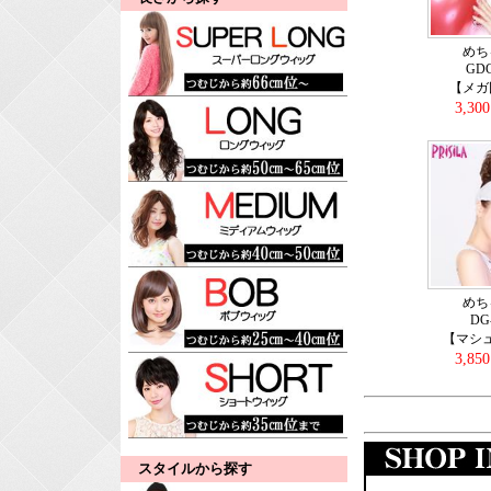
めち
GD
【メガ
3,30
めち
DG
【マシ
3,85
スタイルから探す