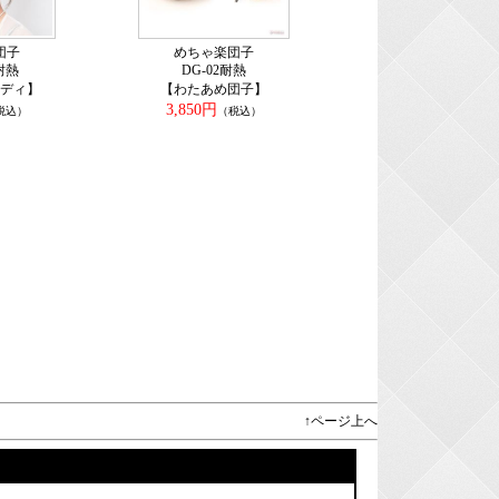
団子
めちゃ楽団子
耐熱
DG-02耐熱
ディ】
【わたあめ団子】
3,850円
税込）
（税込）
↑ページ上へ