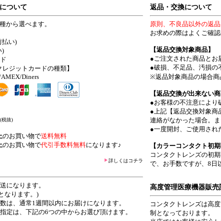
について
返品・交換について
4種から選べます。
原則、不良品以外の返品
お求めの際はよくご確認
前払い)
【返品交換対象商品】
)
●ご注文された商品とお
ード
●破損、不足品、汚損の
クレジットカードの種類】
/AMEX/Diners
※返品対象商品の場合商
【返品交換が出来ない商
●お客様の不注意により
●上記【返品交換対象商
連絡がなかった場合。ま
(税抜)
●一度開封、ご使用され
上
のお買い物で
送料無料
上
のお買い物で
代引手数料無料
になります♪
【カラーコンタクト初期
コンタクトレンズの初期
詳しくはコチラ
で、お手数ですが、8日
発送になります。
高度管理医療機器販売
となります。)
日数は、通常1週間以内にお届けになります。
コンタクトレンズは高度
ご指定は、下記の6つの中からお選び頂けます。
制となっております。