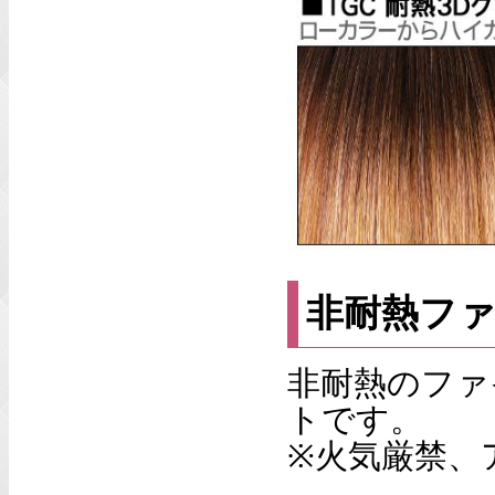
非耐熱フ
非耐熱のファ
トです。
※火気厳禁、