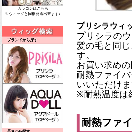
カラコンはこちら
※ウィッグと同梱発送出来ます♪
プリシラウィ
プリシラのウ
ブランドから探す
髪の毛と同じ
す。
お買い求めの
耐熱ファイバ
いいただけま
※耐熱温度は約
耐熱ファ
長さから探す