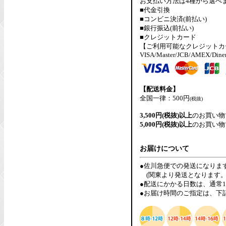
お支払い方法は4種から選べ
■代金引換
■コンビニ決済(前払い)
■銀行振込(前払い)
■クレジットカード
【ご利用可能なクレジットカ
VISA/Master/JCB/AMEX/Dine
【配送料金】
全国一律：500円
(税抜)
3,500円(税抜)以上
のお買い物
5,000円(税抜)以上
のお買い物
お届けについて
●佐川急便での発送になりま
(関東より発送となります。
●配送にかかる日数は、通常
●お届け時間のご指定は、下