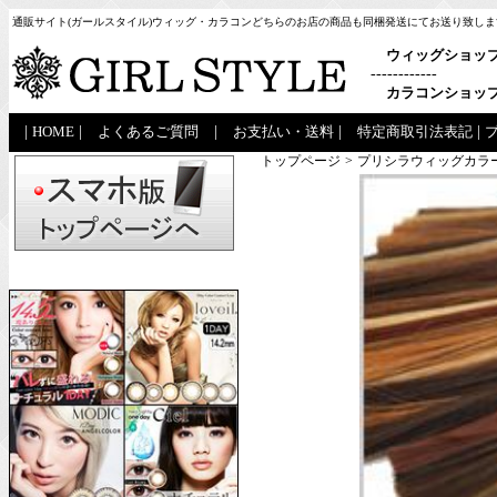
通販サイト(ガールスタイル)ウィッグ・カラコンどちらのお店の商品も同梱発送にてお送り致しま
ウィッグショッ
------------
カラコンショッ
|
HOME
|
よくあるご質問
|
お支払い・送料
|
特定商取引法表記
|
トップページ
>
プリシラウィッグカラ