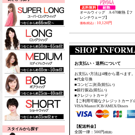
オールウィッグ A-670耐熱【フ
レンチウェーブ】
10,120円
価格(税込)：
お支払い・送料について
お支払い方法は4種から選べます
■代金引換
■コンビニ決済(前払い)
■銀行振込(前払い)
■クレジットカード
【ご利用可能なクレジットカード
VISA/Master/JCB/AMEX/Diners
【配送料金】
スタイルから探す
全国一律：500円
(税抜)