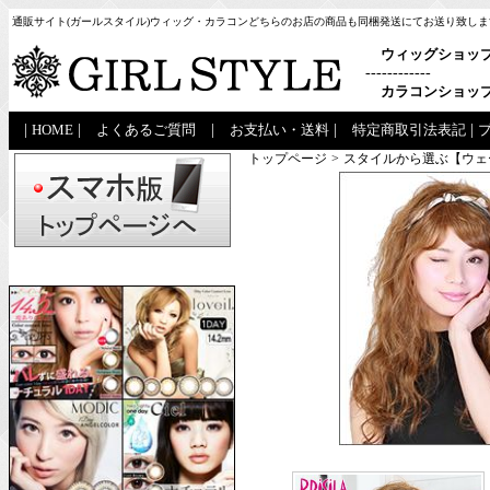
通販サイト(ガールスタイル)ウィッグ・カラコンどちらのお店の商品も同梱発送にてお送り致しま
ウィッグショッ
------------
カラコンショッ
|
HOME
|
よくあるご質問
|
お支払い・送料
|
特定商取引法表記
|
トップページ
>
スタイルから選ぶ【ウェ