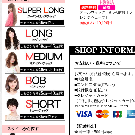
オールウィッグ A-670耐熱【フ
レンチウェーブ】
10,120円
価格(税込)：
お支払い・送料について
お支払い方法は4種から選べます
■代金引換
■コンビニ決済(前払い)
■銀行振込(前払い)
■クレジットカード
【ご利用可能なクレジットカード
VISA/Master/JCB/AMEX/Diners
【配送料金】
スタイルから探す
全国一律：500円
(税抜)