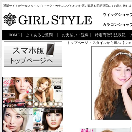
通販サイト(ガールスタイル)ウィッグ・カラコンどちらのお店の商品も同梱発送にてお送り致しま
ウィッグショッ
------------
カラコンショッ
|
HOME
|
よくあるご質問
|
お支払い・送料
|
特定商取引法表記
|
トップページ
>
スタイルから選ぶ【ウェ