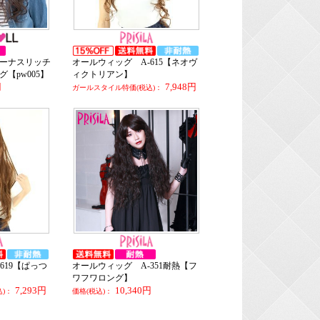
ーナスリッチ
オールウィッグ A-615【ネオヴ
【pw005】
ィクトリアン】
円
7,948円
ガールスタイル特価(税込)：
619【ぱっつ
オールウィッグ A-351耐熱【フ
ワフワロング】
7,293円
10,340円
)：
価格(税込)：