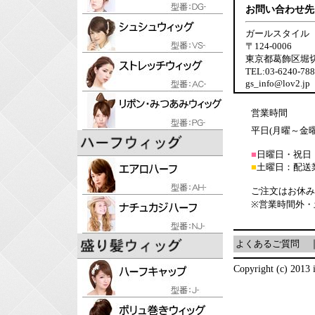
お問い合わせ先
ガールスタイル
〒124-0006
東京都葛飾区堀切6-
TEL:03-6240-7
gs_info@lov2.jp
営業時間
平日(月曜～金曜日
■
日曜日・祝日
■
土曜日：配送
ご注文はお休み
※営業時間外・
よくあるご質問
Copyright (c) 2013 i