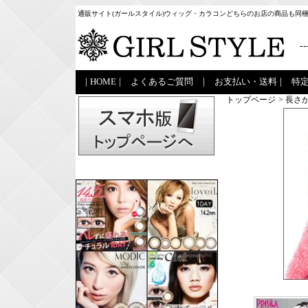
通販サイト(ガールスタイル)ウィッグ・カラコンどちらのお店の商品も同
--
|
HOME
|
よくあるご質問
|
お支払い・送料
|
特
トップページ
> 長