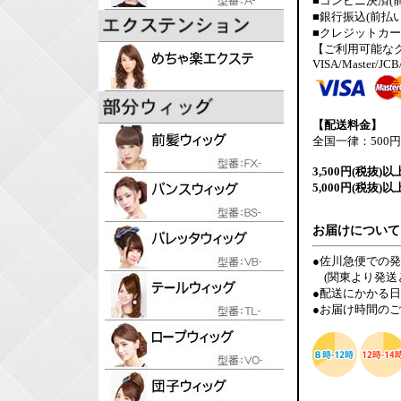
■コンビニ決済(
■銀行振込(前払い
■クレジットカ
【ご利用可能な
VISA/Master/JCB
【配送料金】
全国一律：500円
3,500円(税抜)以
5,000円(税抜)以
お届けについて
●佐川急便での
(関東より発送
●配送にかかる
●お届け時間の