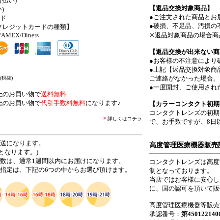
前払い)
【返品交換対象商品】
)
●ご注文された商品とお
ード
●破損、不足品、汚損の
クレジットカードの種類】
/AMEX/Diners
※返品対象商品の場合商
【返品交換が出来ない商
●お客様の不注意により
●上記【返品交換対象商
ご連絡がなかった場合。
(税抜)
●一度開封、ご使用され
上
のお買い物で
送料無料
上
のお買い物で
代引手数料無料
になります♪
【カラーコンタクト初期
コンタクトレンズの初期
詳しくはコチラ
で、お手数ですが、8日
発送になります。
高度管理医療機器販売
となります。)
日数は、通常1週間以内にお届けになります。
コンタクトレンズは高度
ご指定は、下記の6つの中からお選び頂けます。
制となっております。
当店ではお客様に安心し
に、国の認可を頂いて販
高度管理医療機器等販売
承認番号：
第450122140