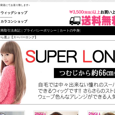
梱発送にてお送り致します♪
ウィッグショップ
----------
カラコンショップ
定商取引法表記
|
プライバシーポリシー
|
カートの中身
|
さから選ぶ【スーパーロング】