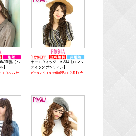
640耐熱【ハ
オールウィッグ A-614【ロマン
ル】
ティックボヘミアン】
8,602円
7,948円
)：
ガールスタイル特価(税込)：