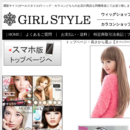
通販サイト(ガールスタイル)ウィッグ・カラコンどちらのお店の商品も同梱発送にてお送り致しま
ウィッグショッ
------------
カラコンショッ
|
HOME
|
よくあるご質問
|
お支払い・送料
|
特定商取引法表記
|
トップページ
> 長さから選ぶ【スーパ