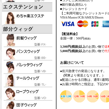
■コンビニ決済(前払い)
■銀行振込(前払い)
■クレジットカード
【ご利用可能なクレジットカード
VISA/Master/JCB/AMEX/Diners
【配送料金】
全国一律：500円
(税抜)
3,500円(税抜)以上
のお買い物で
送
5,000円(税抜)以上
のお買い物で
代
お届けについて
●佐川急便での発送になります。
(関東より発送となります。)
●配送にかかる日数は、通常1週
●お届け時間のご指定は、下記の