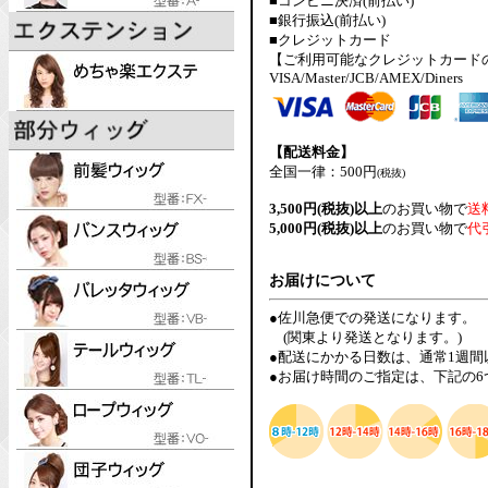
■コンビニ決済(前払い)
■銀行振込(前払い)
■クレジットカード
【ご利用可能なクレジットカード
VISA/Master/JCB/AMEX/Diners
【配送料金】
全国一律：500円
(税抜)
3,500円(税抜)以上
のお買い物で
送
5,000円(税抜)以上
のお買い物で
代
お届けについて
●佐川急便での発送になります。
(関東より発送となります。)
●配送にかかる日数は、通常1週
●お届け時間のご指定は、下記の