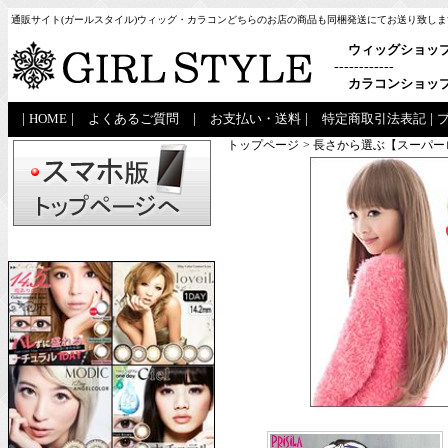
通販サイト(ガールスタイル)ウィッグ・カラコンどちらのお店の商品も同梱発送にてお送り致しま
ウィッグショッ
------------
カラコンショッ
|
HOME
|
よくあるご質問
|
お支払い・送料
|
特定商取引法表記
|
トップページ
> 長さから選ぶ【スーパ