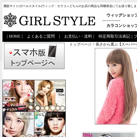
通販サイト(ガールスタイル)ウィッグ・カラコンどちらのお店の商品も同梱発送にてお送り致しま
ウィッグショッ
------------
カラコンショッ
|
HOME
|
よくあるご質問
|
お支払い・送料
|
特定商取引法表記
|
トップページ
> 長さから選ぶ【スーパ