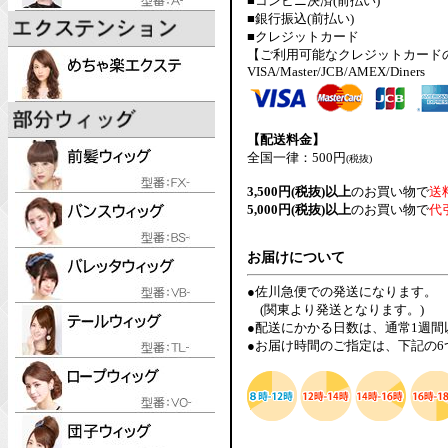
■コンビニ決済(前払い)
■銀行振込(前払い)
■クレジットカード
【ご利用可能なクレジットカード
VISA/Master/JCB/AMEX/Diners
【配送料金】
全国一律：500円
(税抜)
3,500円(税抜)以上
のお買い物で
送
5,000円(税抜)以上
のお買い物で
代
お届けについて
●佐川急便での発送になります。
(関東より発送となります。)
●配送にかかる日数は、通常1週
●お届け時間のご指定は、下記の