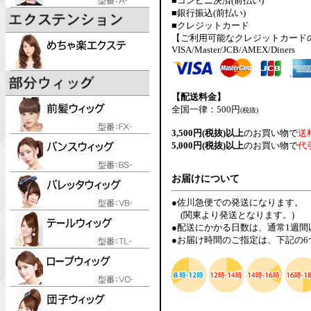
■コンビニ決済(前払い)
■銀行振込(前払い)
■クレジットカード
【ご利用可能なクレジットカード
VISA/Master/JCB/AMEX/Diners
【配送料金】
全国一律：500円
(税抜)
3,500円(税抜)以上
のお買い物で
送
5,000円(税抜)以上
のお買い物で
代
お届けについて
●佐川急便での発送になります。
(関東より発送となります。)
●配送にかかる日数は、通常1週
●お届け時間のご指定は、下記の