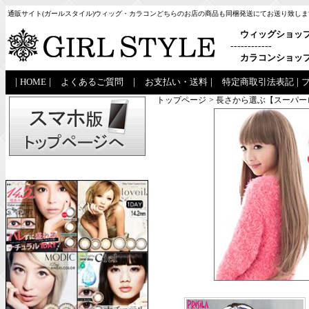
通販サイト(ガールスタイル)ウィッグ・カラコンどちらのお店の商品も同梱発送にてお送り致しま
ウィッグショッ
------------
カラコンショッ
|
HOME
|
よくあるご質問
|
お支払い・送料
|
特定商取引法表記
|
トップページ
> 長さから選ぶ【スーパ